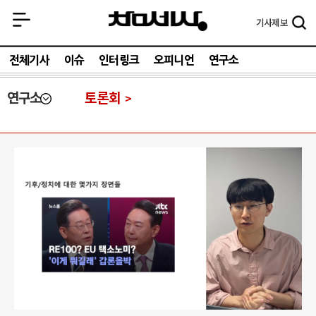
기사
제보
전체기사
이슈
인터링크
오피니언
연구소
연구소
토론회