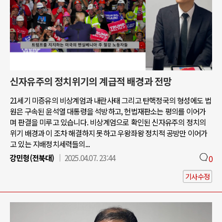
신자유주의 정치위기의 계급적 배경과 전망
21세기 미증유의 비상계엄과 내란사태 그리고 탄핵정국의 형성에도 법
원은 구속된 윤석열 대통령을 석방하고, 헌법재판소는 평의를 이어가
며 판결을 미루고 있습니다. 비상계엄으로 확인된 신자유주의 정치의
위기 배경과 이 조차 해결하지 못하고 우왕좌왕 정치적 공방만 이어가
고 있는 지배정치세력들의...
강민형(전북대)
2025.04.07. 23:44
0
기사수정