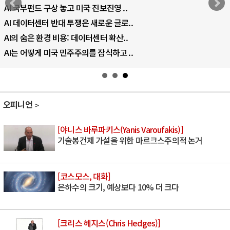
AI 국부펀드 구상 놓고 미국 진보진영 ..
AI 데이터센터 반대 투쟁은 새로운 글로..
AI의 숨은 환경 비용: 데이터센터 확산..
AI는 어떻게 미국 민주주의를 잠식하고 ..
오피니언
[야니스 바루파키스(Yanis Varoufakis)]
기술봉건제 가설을 위한 마르크스주의적 논거
[코스모스, 대화]
은하수의 크기, 예상보다 10% 더 크다
[크리스 헤지스(Chris Hedges)]