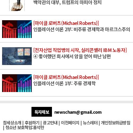
백악관의 대부, 트럼프의 마피아 정치
[마이클 로버츠(Michael Roberts)]
인플레이션 이론 2부: 비주류 경제학과 마르크스주의
[전자산업 직업병의 시작, 실리콘밸리 IBM 노동자]
④ 좋아했던 회사에서 암을 얻어 떠난 남편
[마이클 로버츠(Michael Roberts)]
인플레이션 이론 1부: 주류 경제학
독자제보
newscham@gmail.com
참세상소개
|
후원하기
|
광고안내
|
이전페이지
|
뉴스레터
|
개인정보취급방침
|
청소년 보호책임:홍석만