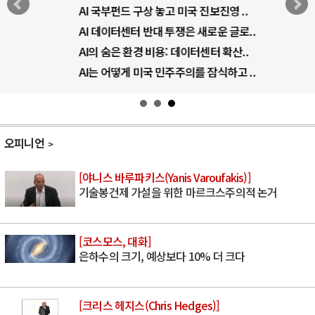
AI 국부펀드 구상 놓고 미국 진보진영 ..
AI 데이터센터 반대 투쟁은 새로운 글로..
AI의 숨은 환경 비용: 데이터센터 확산..
AI는 어떻게 미국 민주주의를 잠식하고 ..
오피니언
[야니스 바루파키스(Yanis Varoufakis)]
기술봉건제 가설을 위한 마르크스주의적 논거
[코스모스, 대화]
은하수의 크기, 예상보다 10% 더 크다
[크리스 헤지스(Chris Hedges)]