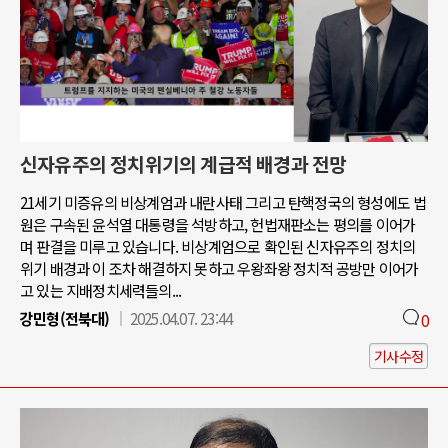
신자유주의 정치위기의 계급적 배경과 전망
21세기 미증유의 비상계엄과 내란사태 그리고 탄핵정국의 형성에도 법
원은 구속된 윤석열 대통령을 석방하고, 헌법재판소는 평의를 이어가
며 판결을 미루고 있습니다. 비상계엄으로 확인된 신자유주의 정치의
위기 배경과 이 조차 해결하지 못하고 우왕좌왕 정치적 공방만 이어가
고 있는 지배정치세력들의...
강민형(전북대)
2025.04.07. 23:44
0
기사수정