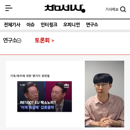
기사
제보
전체기사
이슈
인터링크
오피니언
연구소
연구소
토론회