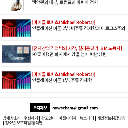
백악관의 대부, 트럼프의 마피아 정치
[마이클 로버츠(Michael Roberts)]
인플레이션 이론 2부: 비주류 경제학과 마르크스주의
[전자산업 직업병의 시작, 실리콘밸리 IBM 노동자]
④ 좋아했던 회사에서 암을 얻어 떠난 남편
[마이클 로버츠(Michael Roberts)]
인플레이션 이론 1부: 주류 경제학
독자제보
newscham@gmail.com
참세상소개
|
후원하기
|
광고안내
|
이전페이지
|
뉴스레터
|
개인정보취급방침
|
청소년 보호책임:홍석만