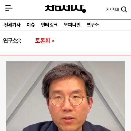
기사
제보
전체기사
이슈
인터링크
오피니언
연구소
연구소
토론회