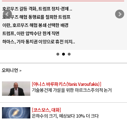
호르무즈 갈등 격화, 트럼프 정치·경제 ..
호르무즈 해협 통행료를 철회한 트럼프
이란, 호르무즈 해협 봉쇄 선택한 배경
트럼프, 이란 압박수단 한계 직면
하마스, 가자 통치권 이양으로 휴전 의지..
오피니언
[야니스 바루파키스(Yanis Varoufakis)]
기술봉건제 가설을 위한 마르크스주의적 논거
[코스모스, 대화]
은하수의 크기, 예상보다 10% 더 크다