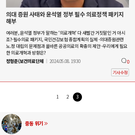
의대 증원 사태와 윤석열 정부 필수 의료정책 패키지
해부
여러분, 윤석열 정부가 말하는 ‘의료개혁‘ 다 새빨간 거짓말인 거 아시
죠?-필수의료 패키지, 국민건강보험 종합계획의 실체 -의대증원관련
노.정 대립의 문제점과 올바른 공공의료의 확충의 제안 -우리에게 필요
한 의료개혁과 방향은?
정형준(보건의료단체
2024.05.08. 19:30
0
기사수정
1
2
3
중동 위기