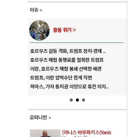
이슈
중동 위기
역..
호르무즈 갈등 격화, 트럼프 정치·경제 ..
중국
아..
호르무즈 해협 통행료를 철회한 트럼프
AI
..
이란, 호르무즈 해협 봉쇄 선택한 배경
AI
덜란..
트럼프, 이란 압박수단 한계 직면
AI
 ..
하마스, 가자 통치권 이양으로 휴전 의지..
AI
오피니언
[야니스 바루파키스(Yanis