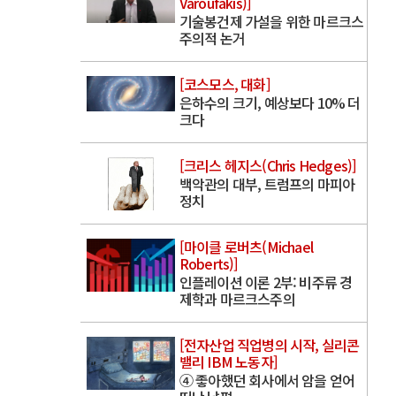
Varoufakis)]
기술봉건제 가설을 위한 마르크스
주의적 논거
[코스모스, 대화]
은하수의 크기, 예상보다 10% 더
크다
[크리스 헤지스(Chris Hedges)]
백악관의 대부, 트럼프의 마피아
정치
[마이클 로버츠(Michael
Roberts)]
인플레이션 이론 2부: 비주류 경
제학과 마르크스주의
[전자산업 직업병의 시작, 실리콘
밸리 IBM 노동자]
④ 좋아했던 회사에서 암을 얻어