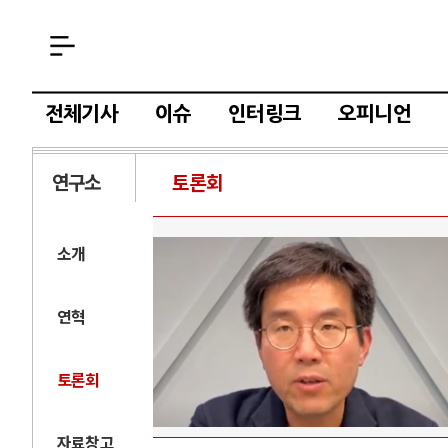
전체기사
이슈
인터링크
오피니언
연구소
토론회
소개
연혁
토론회
자료창고