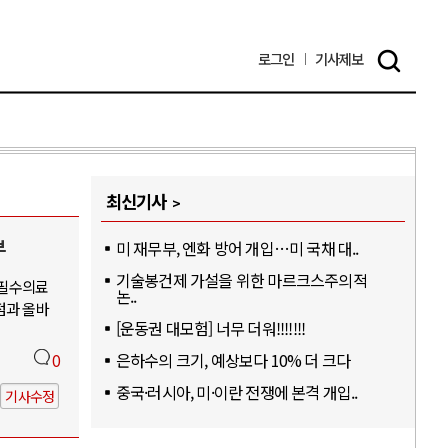
로그인
기사
제보
최신기사
부
미 재무부, 엔화 방어 개입…미 국채 대..
기술봉건제 가설을 위한 마르크스주의적
-필수의료
논..
점과 올바
[운동권 대모험] 너무 더워!!!!!!!
은하수의 크기, 예상보다 10% 더 크다
0
중국·러시아, 미·이란 전쟁에 본격 개입..
기사수정