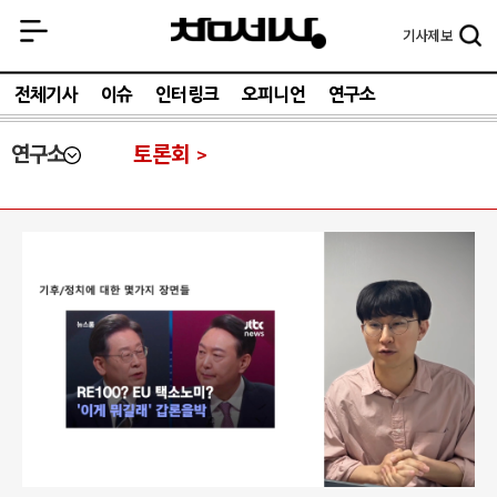
기사
제보
전체기사
이슈
인터링크
오피니언
연구소
연구소
토론회