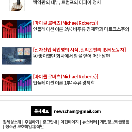
백악관의 대부, 트럼프의 마피아 정치
[마이클 로버츠(Michael Roberts)]
인플레이션 이론 2부: 비주류 경제학과 마르크스주의
[전자산업 직업병의 시작, 실리콘밸리 IBM 노동자]
④ 좋아했던 회사에서 암을 얻어 떠난 남편
[마이클 로버츠(Michael Roberts)]
인플레이션 이론 1부: 주류 경제학
독자제보
newscham@gmail.com
참세상소개
|
후원하기
|
광고안내
|
이전페이지
|
뉴스레터
|
개인정보취급방침
|
청소년 보호책임:홍석만