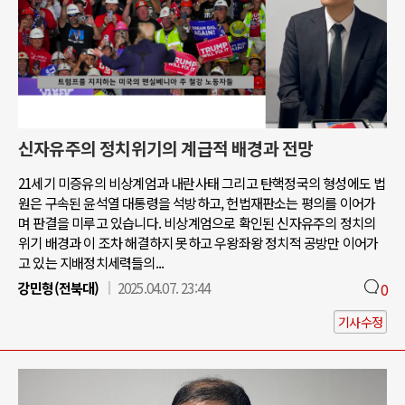
신자유주의 정치위기의 계급적 배경과 전망
21세기 미증유의 비상계엄과 내란사태 그리고 탄핵정국의 형성에도 법
원은 구속된 윤석열 대통령을 석방하고, 헌법재판소는 평의를 이어가
며 판결을 미루고 있습니다. 비상계엄으로 확인된 신자유주의 정치의
위기 배경과 이 조차 해결하지 못하고 우왕좌왕 정치적 공방만 이어가
고 있는 지배정치세력들의...
강민형(전북대)
2025.04.07. 23:44
0
기사수정