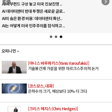
AI 국부펀드 구상 놓고 미국 진보진영 ..
AI 데이터센터 반대 투쟁은 새로운 글로..
AI의 숨은 환경 비용: 데이터센터 확산..
AI는 어떻게 미국 민주주의를 잠식하고 ..
오피니언
[야니스 바루파키스(Yanis Varoufakis)]
기술봉건제 가설을 위한 마르크스주의적 논거
[코스모스, 대화]
은하수의 크기, 예상보다 10% 더 크다
[크리스 헤지스(Chris Hedges)]