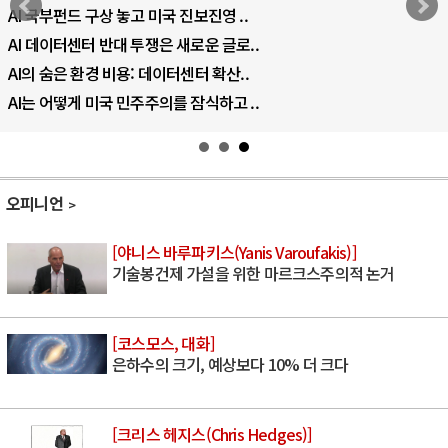
AI 국부펀드 구상 놓고 미국 진보진영 ..
AI 데이터센터 반대 투쟁은 새로운 글로..
AI의 숨은 환경 비용: 데이터센터 확산..
AI는 어떻게 미국 민주주의를 잠식하고 ..
오피니언
[야니스 바루파키스(Yanis Varoufakis)]
기술봉건제 가설을 위한 마르크스주의적 논거
[코스모스, 대화]
은하수의 크기, 예상보다 10% 더 크다
[크리스 헤지스(Chris Hedges)]