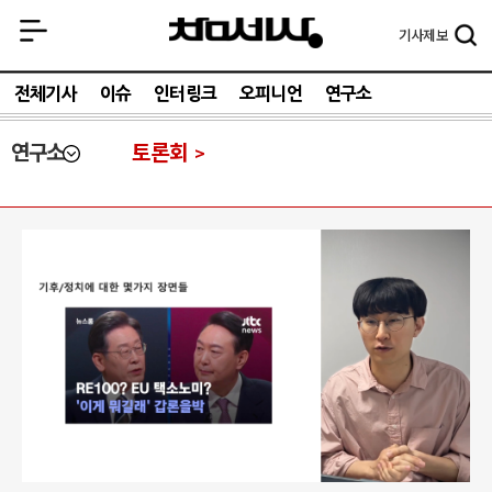
기사
제보
전체기사
이슈
인터링크
오피니언
연구소
연구소
토론회