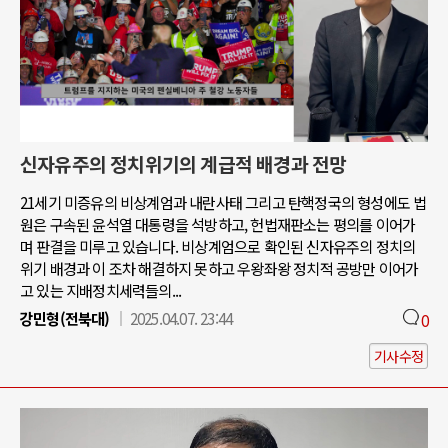
신자유주의 정치위기의 계급적 배경과 전망
21세기 미증유의 비상계엄과 내란사태 그리고 탄핵정국의 형성에도 법
원은 구속된 윤석열 대통령을 석방하고, 헌법재판소는 평의를 이어가
며 판결을 미루고 있습니다. 비상계엄으로 확인된 신자유주의 정치의
위기 배경과 이 조차 해결하지 못하고 우왕좌왕 정치적 공방만 이어가
고 있는 지배정치세력들의...
강민형(전북대)
2025.04.07. 23:44
0
기사수정