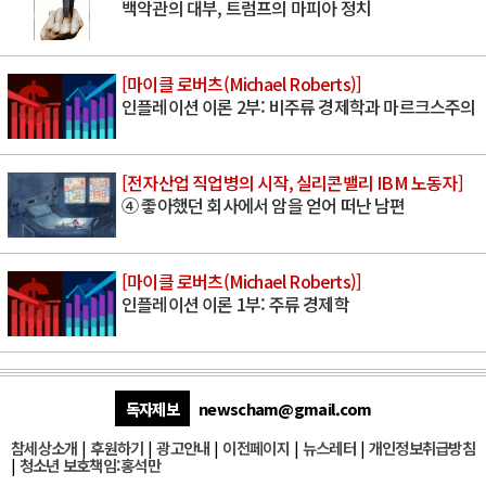
백악관의 대부, 트럼프의 마피아 정치
[마이클 로버츠(Michael Roberts)]
인플레이션 이론 2부: 비주류 경제학과 마르크스주의
[전자산업 직업병의 시작, 실리콘밸리 IBM 노동자]
④ 좋아했던 회사에서 암을 얻어 떠난 남편
[마이클 로버츠(Michael Roberts)]
인플레이션 이론 1부: 주류 경제학
독자제보
newscham@gmail.com
참세상소개
|
후원하기
|
광고안내
|
이전페이지
|
뉴스레터
|
개인정보취급방침
|
청소년 보호책임:홍석만