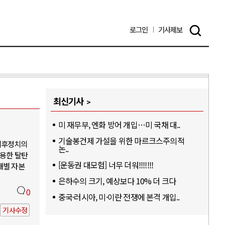
로그인
기사
제보
최신기사
미 재무부, 엔화 방어 개입…미 국채 대..
기술봉건제 가설을 위한 마르크스주의적
기후정치의
논..
활용한 탈탄
[운동권 대모험] 너무 더워!!!!!!!
개별 자본
은하수의 크기, 예상보다 10% 더 크다
0
중국·러시아, 미·이란 전쟁에 본격 개입..
기사수정