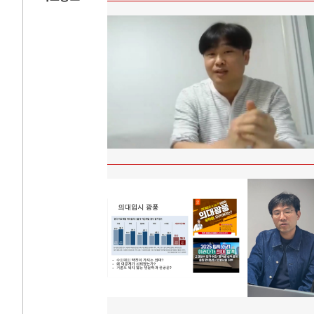
AI와 인간
러시
중국 AI, 저가 공세로 글로벌 토큰 시..
전쟁의 추상화: 
AI 국부펀드 구상 놓고 미국 진보진영 ..
EU·우크라이나 
AI 데이터센터 반대 투쟁은 새로운 글로..
나토, 우크라 군사
AI의 숨은 환경 비용: 데이터센터 확산..
우크라이나, 덴마
AI는 어떻게 미국 민주주의를 잠식하고 ..
러·우크라, 대규