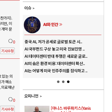
이슈
찬가지).
지만, 이
AI와 인간
 개악 문
..
중국 AI, 저가 공세로 글로벌 토큰 시..
전쟁
0
럼프
AI 국부펀드 구상 놓고 미국 진보진영 ..
EU
기사수정
경
AI 데이터센터 반대 투쟁은 새로운 글로..
나토
AI의 숨은 환경 비용: 데이터센터 확산..
우크
지..
AI는 어떻게 미국 민주주의를 잠식하고 ..
러·
고 있는 의
기가 해소
, 의료재난
오피니언
0
[야니스 바루파키스(Yanis
기사수정