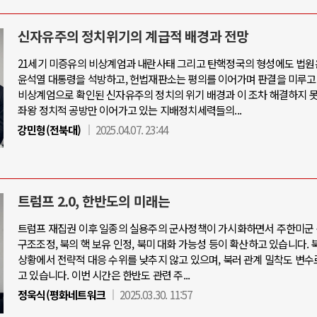
신자유주의 정치위기의 계급적 배경과 전망
21세기 미증유의 비상계엄과 내란사태 그리고 탄핵정국의 형성에도 법원
윤석열 대통령을 석방하고, 헌법재판소는 평의를 이어가며 판결을 미루고
비상계엄으로 확인된 신자유주의 정치의 위기 배경과 이 조차 해결하지 
좌왕 정치적 공방만 이어가고 있는 지배정치세력들의...
강민형(전북대)
2025.04.07. 23:44
트럼프 2.0, 한반도의 미래는
트럼프 재집권 이후 일종의 실용주의 군사정책이 가시화하면서 주한미군 
구조조정, 북의 핵 보유 인정, 북미 대화 가능성 등이 확산하고 있습니다. 
상황에서 전략적 대응 수위를 낮추지 않고 있으며, 북러 관계 밀착도 변수
고 있습니다. 이번 시간은 한반도 관련 주...
정욱식(평화네트워크
2025.03.30. 11:57