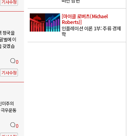
떠난 남편
기사수정
[마이클 로버츠(Michael
Roberts)]
인플레이션 이론 1부: 주류 경제
핵 정국을
학
 말벌에 이
을 갖겠습
0
기사수정
-친미주의
 극우운동
0