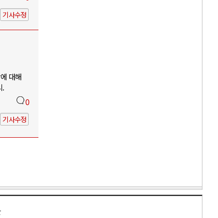
기사수정
망에 대해
.
0
기사수정
만