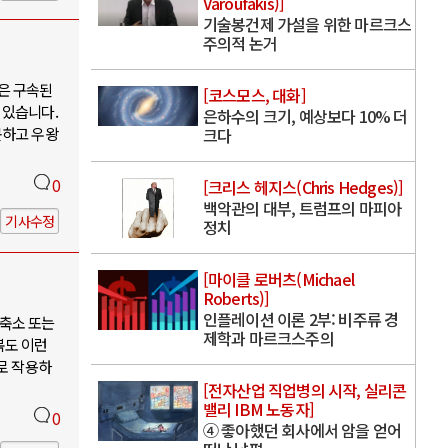
Varoufakis)]
기술봉건제 가설을 위한 마르크스
주의적 논거
은 구속된
[코스모스, 대화]
 있습니다.
은하수의 크기, 예상보다 10% 더
못하고 우왕
크다
0
[크리스 헤지스(Chris Hedges)]
백악관의 대부, 트럼프의 마피아
기사수정
정치
[마이클 로버츠(Michael
Roberts)]
인플레이션 이론 2부: 비주류 경
축소 또는
제학과 마르크스주의
북도 이런
로 작용하
[전자산업 직업병의 시작, 실리콘
밸리 IBM 노동자]
0
④ 좋아했던 회사에서 암을 얻어