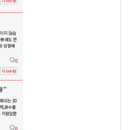
기사수정
보이지 않습
·봉쇄도 한
대응 방향에
0
기사수정
용”
화되는 30
력,용수를
혜 지원일뿐
0