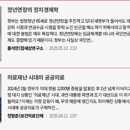
정년연장의 정치경제학
정부는 법정정년 65세로 정년연장을 추진하고 있다(새정부가 들어서도 마
은퇴 시점과 연금수급 시점을 맞춰 노인 빈곤을 해소하기 위해서라고 말하
아-우크라이나 전쟁
중동 위기
에 대한 셈법은 매우 복잡하다. 정년연장에는 임금체계뿐 아니라 국민연금
제도 결합해 있기 때문이다. 정부는 사실상 국민연...
우크라이나, 대리전의 역..
홍석만(참세상연구소
2025.05.13. 2:33
호르무즈 갈등 격화, 트럼프 정치·경제 
드론 협력 직후, 러시아..
호르무즈 해협 통행료를 철회한 트
지원 2027년까지 공..
이란, 호르무즈 해협 봉쇄 선택한 배
크, 에스토니아, 네덜란..
트럼프, 이란 압박수단 한계 직면
의료재난 시대의 공공의료
모 공습 주고받아…민간 ..
하마스, 가자 통치권 이양으로 휴전 의
2024년 2월 정부가 의대 정원 2,000명 증원을 발표힌 후 1년 넘게 이어지
정 대치 상황인 ‘의료재난' 시대. 과연 대통령 파면과 조기 대선으로 이 위
될까요? 이제는 의정 갈등이 왜, 무엇 때문에 생긴지도 희미해진 상황에서
시대에 공공의료가 구체적인 ...
정형준(보건의료단체
2025.04.11. 1:07