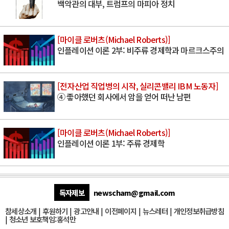
백악관의 대부, 트럼프의 마피아 정치
[마이클 로버츠(Michael Roberts)]
인플레이션 이론 2부: 비주류 경제학과 마르크스주의
[전자산업 직업병의 시작, 실리콘밸리 IBM 노동자]
④ 좋아했던 회사에서 암을 얻어 떠난 남편
[마이클 로버츠(Michael Roberts)]
인플레이션 이론 1부: 주류 경제학
독자제보
newscham@gmail.com
참세상소개
|
후원하기
|
광고안내
|
이전페이지
|
뉴스레터
|
개인정보취급방침
|
청소년 보호책임:홍석만