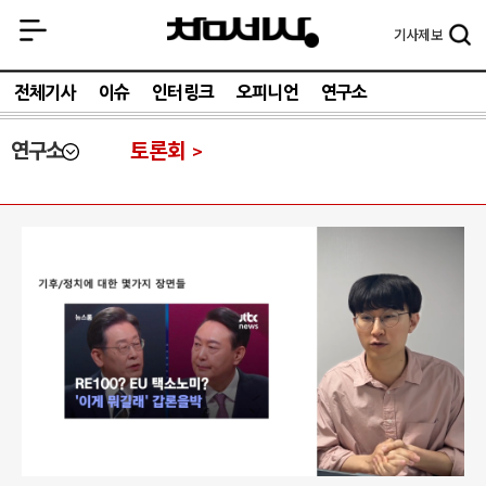
기사
제보
전체기사
이슈
인터링크
오피니언
연구소
연구소
토론회