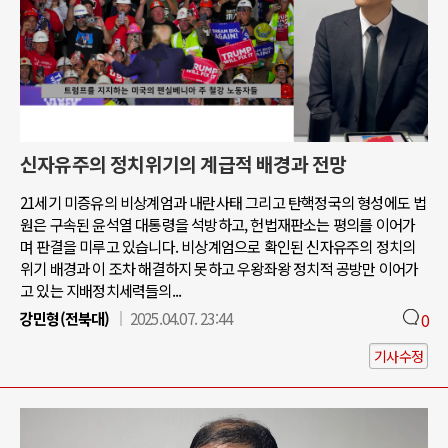
신자유주의 정치위기의 계급적 배경과 전망
21세기 미증유의 비상계엄과 내란사태 그리고 탄핵정국의 형성에도 법
원은 구속된 윤석열 대통령을 석방하고, 헌법재판소는 평의를 이어가
며 판결을 미루고 있습니다. 비상계엄으로 확인된 신자유주의 정치의
위기 배경과 이 조차 해결하지 못하고 우왕좌왕 정치적 공방만 이어가
고 있는 지배정치세력들의...
강민형(전북대)
2025.04.07. 23:44
0
기사수정