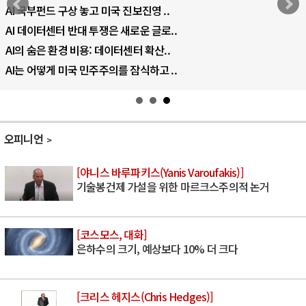
AI 국부펀드 구상 놓고 미국 진보진영 ..
AI 데이터센터 반대 투쟁은 새로운 글로..
AI의 숨은 환경 비용: 데이터센터 확산..
AI는 어떻게 미국 민주주의를 잠식하고 ..
오피니언
[야니스 바루파키스(Yanis Varoufakis)]
기술봉건제 가설을 위한 마르크스주의적 논거
[코스모스, 대화]
은하수의 크기, 예상보다 10% 더 크다
[크리스 헤지스(Chris Hedges)]