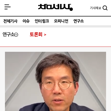
기사
제보
전체기사
이슈
인터링크
오피니언
연구소
연구소
토론회