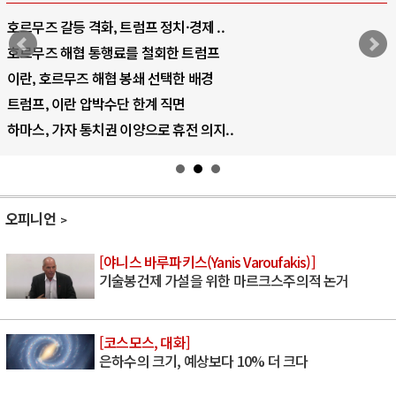
호르무즈 갈등 격화, 트럼프 정치·경제 ..
호르무즈 해협 통행료를 철회한 트럼프
이란, 호르무즈 해협 봉쇄 선택한 배경
트럼프, 이란 압박수단 한계 직면
하마스, 가자 통치권 이양으로 휴전 의지..
오피니언
[야니스 바루파키스(Yanis Varoufakis)]
기술봉건제 가설을 위한 마르크스주의적 논거
[코스모스, 대화]
은하수의 크기, 예상보다 10% 더 크다