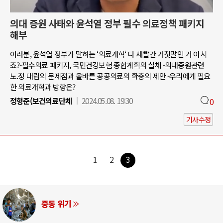
의대 증원 사태와 윤석열 정부 필수 의료정책 패키지
해부
여러분, 윤석열 정부가 말하는 ‘의료개혁‘ 다 새빨간 거짓말인 거 아시
죠?-필수의료 패키지, 국민건강보험 종합계획의 실체 -의대증원관련
노.정 대립의 문제점과 올바른 공공의료의 확충의 제안 -우리에게 필요
한 의료개혁과 방향은?
정형준(보건의료단체
2024.05.08. 19:30
0
기사수정
1
2
3
중동 위기