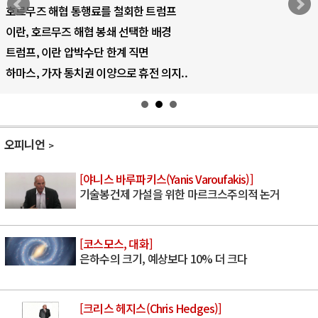
AI 국부펀드 구상 놓고 미국 진보진영 ..
AI 데이터센터 반대 투쟁은 새로운 글로..
AI의 숨은 환경 비용: 데이터센터 확산..
AI는 어떻게 미국 민주주의를 잠식하고 ..
오피니언
[야니스 바루파키스(Yanis Varoufakis)]
기술봉건제 가설을 위한 마르크스주의적 논거
[코스모스, 대화]
은하수의 크기, 예상보다 10% 더 크다
[크리스 헤지스(Chris Hedges)]