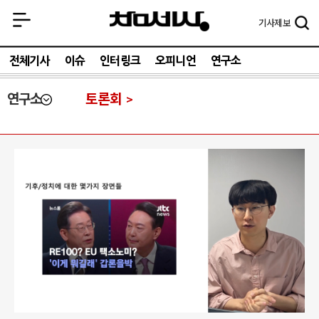
기사
제보
전체기사
이슈
인터링크
오피니언
연구소
연구소
토론회