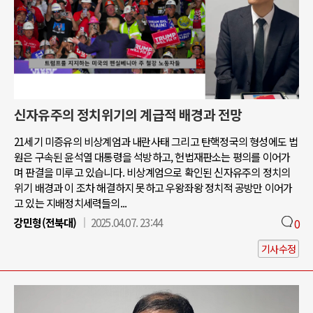
신자유주의 정치위기의 계급적 배경과 전망
21세기 미증유의 비상계엄과 내란사태 그리고 탄핵정국의 형성에도 법
원은 구속된 윤석열 대통령을 석방하고, 헌법재판소는 평의를 이어가
며 판결을 미루고 있습니다. 비상계엄으로 확인된 신자유주의 정치의
위기 배경과 이 조차 해결하지 못하고 우왕좌왕 정치적 공방만 이어가
고 있는 지배정치세력들의...
강민형(전북대)
2025.04.07. 23:44
0
기사수정