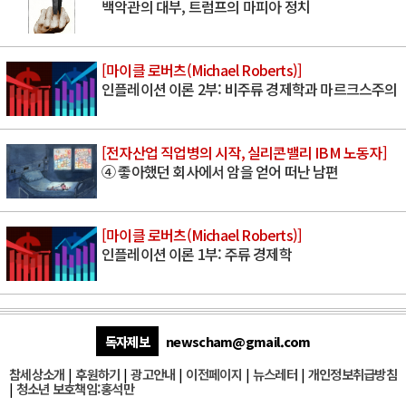
백악관의 대부, 트럼프의 마피아 정치
[마이클 로버츠(Michael Roberts)]
인플레이션 이론 2부: 비주류 경제학과 마르크스주의
[전자산업 직업병의 시작, 실리콘밸리 IBM 노동자]
④ 좋아했던 회사에서 암을 얻어 떠난 남편
[마이클 로버츠(Michael Roberts)]
인플레이션 이론 1부: 주류 경제학
독자제보
newscham@gmail.com
참세상소개
|
후원하기
|
광고안내
|
이전페이지
|
뉴스레터
|
개인정보취급방침
|
청소년 보호책임:홍석만