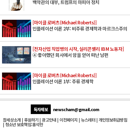
백악관의 대부, 트럼프의 마피아 정치
[마이클 로버츠(Michael Roberts)]
인플레이션 이론 2부: 비주류 경제학과 마르크스주의
[전자산업 직업병의 시작, 실리콘밸리 IBM 노동자]
④ 좋아했던 회사에서 암을 얻어 떠난 남편
[마이클 로버츠(Michael Roberts)]
인플레이션 이론 1부: 주류 경제학
독자제보
newscham@gmail.com
참세상소개
|
후원하기
|
광고안내
|
이전페이지
|
뉴스레터
|
개인정보취급방침
|
청소년 보호책임:홍석만