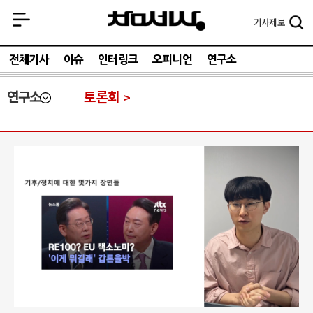
기사
제보
전체기사
이슈
인터링크
오피니언
연구소
연구소
토론회