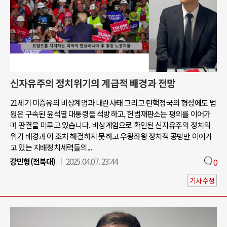
신자유주의 정치위기의 계급적 배경과 전망
21세기 미증유의 비상계엄과 내란사태 그리고 탄핵정국의 형성에도 법
원은 구속된 윤석열 대통령을 석방하고, 헌법재판소는 평의를 이어가
며 판결을 미루고 있습니다. 비상계엄으로 확인된 신자유주의 정치의
위기 배경과 이 조차 해결하지 못하고 우왕좌왕 정치적 공방만 이어가
고 있는 지배정치세력들의...
강민형(전북대)
2025.04.07. 23:44
0
기사수정