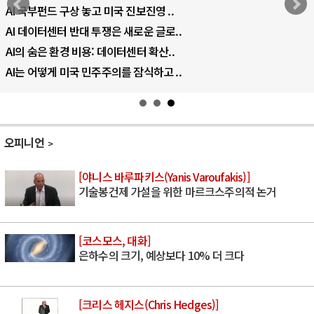
AI 국부펀드 구상 놓고 미국 진보진영 ..
AI 데이터센터 반대 투쟁은 새로운 글로..
AI의 숨은 환경 비용: 데이터센터 확산..
AI는 어떻게 미국 민주주의를 잠식하고 ..
오피니언
[야니스 바루파키스(Yanis Varoufakis)]
기술봉건제 가설을 위한 마르크스주의적 논거
[코스모스, 대화]
은하수의 크기, 예상보다 10% 더 크다
[크리스 헤지스(Chris Hedges)]