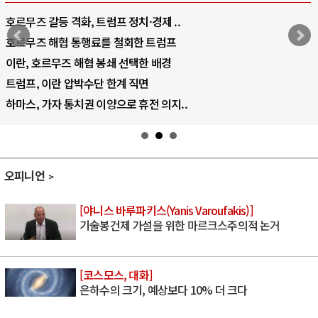
호르무즈 갈등 격화, 트럼프 정치·경제 ..
호르무즈 해협 통행료를 철회한 트럼프
이란, 호르무즈 해협 봉쇄 선택한 배경
트럼프, 이란 압박수단 한계 직면
하마스, 가자 통치권 이양으로 휴전 의지..
오피니언
[야니스 바루파키스(Yanis Varoufakis)]
기술봉건제 가설을 위한 마르크스주의적 논거
[코스모스, 대화]
은하수의 크기, 예상보다 10% 더 크다