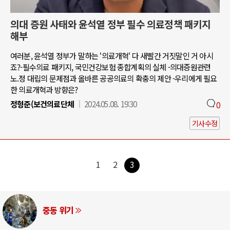
의대 증원 사태와 윤석열 정부 필수 의료정책 패키지
해부
여러분, 윤석열 정부가 말하는 ‘의료개혁‘ 다 새빨간 거짓말인 거 아시
죠?-필수의료 패키지, 국민건강보험 종합계획의 실체 -의대증원관련
노.정 대립의 문제점과 올바른 공공의료의 확충의 제안 -우리에게 필요
한 의료개혁과 방향은?
정형준(보건의료단체
2024.05.08. 19:30
0
기사수정
1
2
3
중동 위기