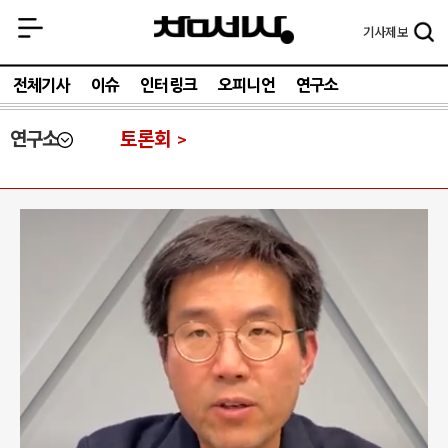
기사
제보
전체기사
이슈
인터링크
오피니언
연구소
연구소
토론회