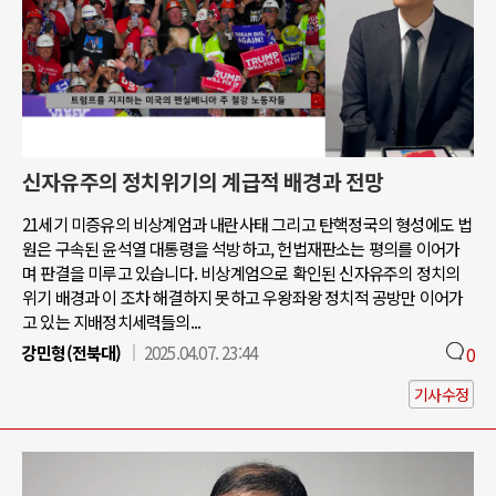
신자유주의 정치위기의 계급적 배경과 전망
21세기 미증유의 비상계엄과 내란사태 그리고 탄핵정국의 형성에도 법
원은 구속된 윤석열 대통령을 석방하고, 헌법재판소는 평의를 이어가
며 판결을 미루고 있습니다. 비상계엄으로 확인된 신자유주의 정치의
위기 배경과 이 조차 해결하지 못하고 우왕좌왕 정치적 공방만 이어가
고 있는 지배정치세력들의...
강민형(전북대)
2025.04.07. 23:44
0
기사수정