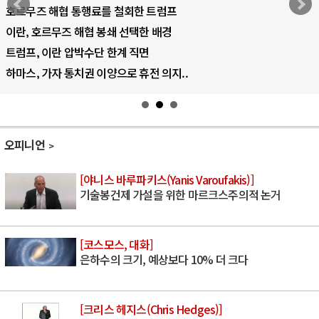
호르무즈 해협 통행료를 철회한 트럼프
이란, 호르무즈 해협 봉쇄 선택한 배경
트럼프, 이란 압박수단 한계 직면
하마스, 가자 통치권 이양으로 휴전 의지..
오피니언
[야니스 바루파키스(Yanis Varoufakis)]
기술봉건제 가설을 위한 마르크스주의적 논거
[코스모스, 대화]
은하수의 크기, 예상보다 10% 더 크다
[크리스 헤지스(Chris Hedges)]