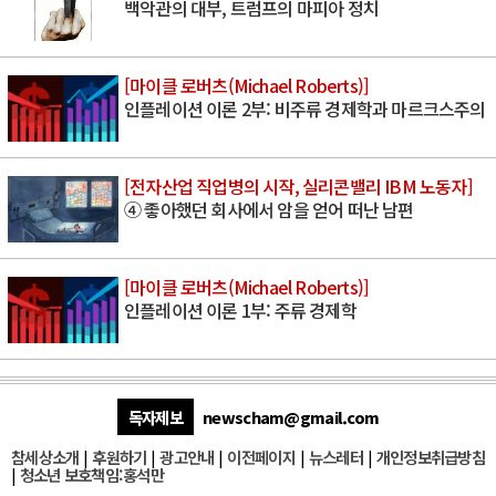
백악관의 대부, 트럼프의 마피아 정치
[마이클 로버츠(Michael Roberts)]
인플레이션 이론 2부: 비주류 경제학과 마르크스주의
[전자산업 직업병의 시작, 실리콘밸리 IBM 노동자]
④ 좋아했던 회사에서 암을 얻어 떠난 남편
[마이클 로버츠(Michael Roberts)]
인플레이션 이론 1부: 주류 경제학
독자제보
newscham@gmail.com
참세상소개
|
후원하기
|
광고안내
|
이전페이지
|
뉴스레터
|
개인정보취급방침
|
청소년 보호책임:홍석만