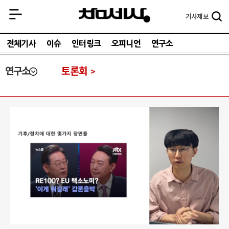
기사
제보
전체기사
이슈
인터링크
오피니언
연구소
연구소
토론회