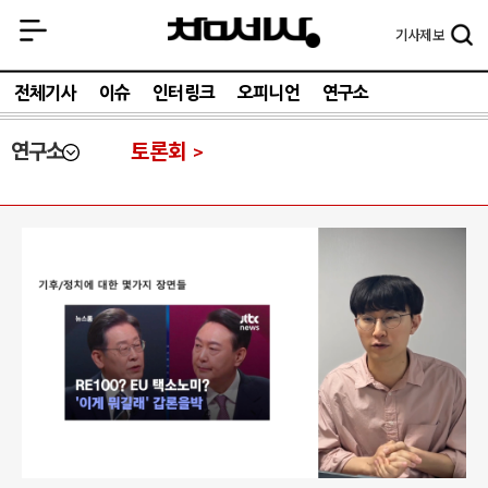
기사
제보
전체기사
이슈
인터링크
오피니언
연구소
연구소
토론회