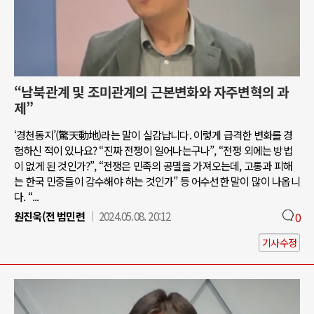
“남북관계 및 조미관계의 근본변화와 자주변혁의 과
제”
‘경천동지’(驚天動地)라는 말이 실감납니다. 이렇게 급격한 변화를 경
험하신 적이 있나요? “진짜 전쟁이 일어나는구나”, “전쟁 외에는 방법
이 없게 된 것인가?”, “전쟁은 민족의 공멸을 가져오는데, 고통과 피해
는 한국 민중들이 감수해야 하는 것인가” 등 어수선한 말이 많이 나옵니
다. “...
원진욱(전 범민련
2024.05.08. 20:12
0
기사수정