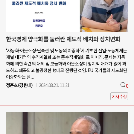
한국경제 양극화를 둘러싼 제도적 배치와 정치변화
‘자동화-아웃소싱-탈숙련 및 노동의 이중화’에 기초한 산업-노동체제는
재벌 대기업의 수직계열화 또는 준수직계열화 로 이어짐. 문제는 자동
화에 의한 숙련의 대체 및 모듈화와 아웃소싱이 정치적 매개가 없이 과
도하고 왜곡되고 불공정한 형태로 진행된 것임. EU 국가들의 제도화된
이중화와는 달...
정준호(강원대)
2024.08.21. 11:21
0
기사수정