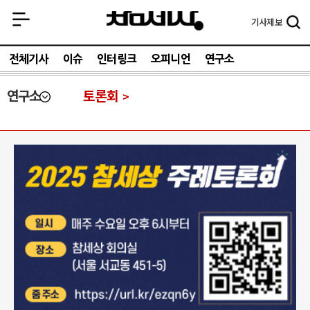
기사
제보
전체기사
이슈
인터링크
오피니언
연구소
연구소
토론회