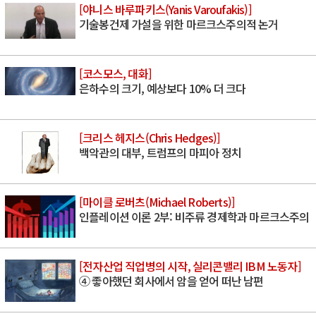
[야니스 바루파키스(Yanis Varoufakis)]
기술봉건제 가설을 위한 마르크스주의적 논거
[코스모스, 대화]
은하수의 크기, 예상보다 10% 더 크다
[크리스 헤지스(Chris Hedges)]
백악관의 대부, 트럼프의 마피아 정치
[마이클 로버츠(Michael Roberts)]
인플레이션 이론 2부: 비주류 경제학과 마르크스주의
[전자산업 직업병의 시작, 실리콘밸리 IBM 노동자]
④ 좋아했던 회사에서 암을 얻어 떠난 남편