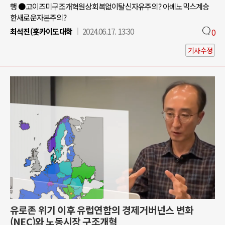
행 ●고이즈미구조개혁원상회복없이탈신자유주의? 아베노믹스계승
한새로운자본주의?
최석진(홋카이도대학
2024.06.17. 13:30
0
기사수정
유로존 위기 이후 유럽연합의 경제거버넌스 변화
(NEC)와 노동시장 구조개혁