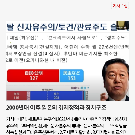
기사수정
2000년대 이후 일본의 경제정책과 정치구조
기시다내각: 새로운자본주의(2021년~) ●기시다총리의정책방향:신자
유주의로부터의전환,새로운자본주의 ●새로운자본주의1.구조적임금
상승실현과두터운중산층형성. 2.국내투자활성화. 3.디지털사회로의이