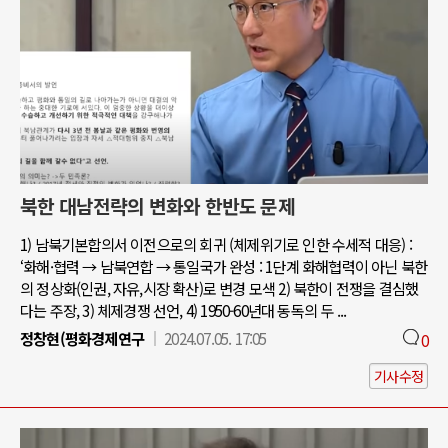
북한 대남전략의 변화와 한반도 문제
1) 남북기본합의서 이전으로의 회귀 (체제위기로 인한 수세적 대응) :
‘화해·협력 → 남북연합 → 통일국가 완성 : 1단계 화해협력이 아닌 북한
의 정상화(인권, 자유,시장 확산)로 변경 모색 2) 북한이 전쟁을 결심했
다는 주장, 3) 체제경쟁 선언, 4) 1950-60년대 동독의 두 ...
정창현(평화경제연구
2024.07.05. 17:05
0
기사수정