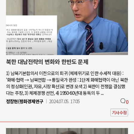
북한 대남전략의 변화와 한반도 문제
1) 남북기본합의서 이전으로의 회귀 (체제위기로 인한 수세적 대응) :
‘화해·협력 → 남북연합 → 통일국가 완성 : 1단계 화해협력이 아닌 북한
의 정상화(인권, 자유,시장 확산)로 변경 모색 2) 북한이 전쟁을 결심했
다는 주장, 3) 체제경쟁 선언, 4) 1950-60년대 동독의 두 ...
정창현(평화경제연구
2024.07.05. 17:05
0
기사수정