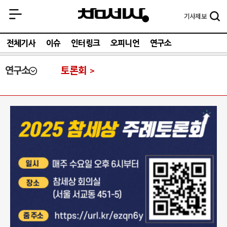
기사
제보
전체기사
이슈
인터링크
오피니언
연구소
연구소
토론회