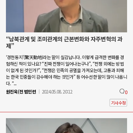
“남북관계 및 조미관계의 근본변화와 자주변혁의 과
제”
‘경천동지’(驚天動地)라는 말이 실감납니다. 이렇게 급격한 변화를 경
험하신 적이 있나요? “진짜 전쟁이 일어나는구나”, “전쟁 외에는 방법
이 없게 된 것인가?”, “전쟁은 민족의 공멸을 가져오는데, 고통과 피해
는 한국 민중들이 감수해야 하는 것인가” 등 어수선한 말이 많이 나옵니
다. “...
원진욱(전 범민련
2024.05.08. 20:12
0
기사수정