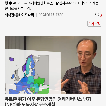
행 ●고이즈미구조개혁원상회복없이탈신자유주의? 아베노믹스계승
한새로운자본주의?
최석진(홋카이도대학
2024.06.17. 13:30
0
기사수정
유로존 위기 이후 유럽연합의 경제거버넌스 변화
(NEC)와 노동시장 구조개혁