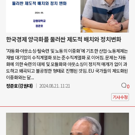
한국경제 양극화를 둘러싼 제도적 배치와 정치변화
‘자동화-아웃소싱-탈숙련 및 노동의 이중화’에 기초한 산업-노동체제는
재벌 대기업의 수직계열화 또는 준수직계열화 로 이어짐. 문제는 자동
화에 의한 숙련의 대체 및 모듈화와 아웃소싱이 정치적 매개가 없이 과
도하고 왜곡되고 불공정한 형태로 진행된 것임. EU 국가들의 제도화된
이중화와는 달...
정준호(강원대)
2024.08.21. 11:21
0
기사수정