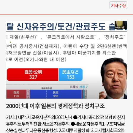
기사수정
2000년대 이후 일본의 경제정책과 정치구조
기시다내각: 새로운자본주의(2021년~) ●기시다총리의정책방향:신자
유주의로부터의전환,새로운자본주의 ●새로운자본주의1.구조적임금
상승실현과두터운중산층형성. 2.국내투자활성화. 3.디지털사회로의이