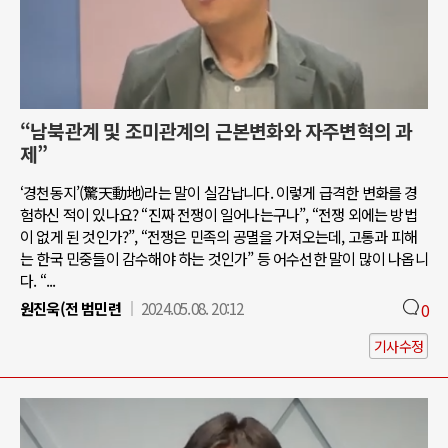
“남북관계 및 조미관계의 근본변화와 자주변혁의 과
제”
‘경천동지’(驚天動地)라는 말이 실감납니다. 이렇게 급격한 변화를 경
험하신 적이 있나요? “진짜 전쟁이 일어나는구나”, “전쟁 외에는 방법
이 없게 된 것인가?”, “전쟁은 민족의 공멸을 가져오는데, 고통과 피해
는 한국 민중들이 감수해야 하는 것인가” 등 어수선한 말이 많이 나옵니
다. “...
원진욱(전 범민련
2024.05.08. 20:12
0
기사수정