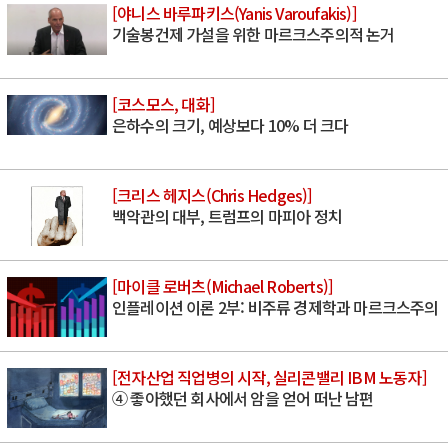
[야니스 바루파키스(Yanis Varoufakis)]
기술봉건제 가설을 위한 마르크스주의적 논거
[코스모스, 대화]
은하수의 크기, 예상보다 10% 더 크다
[크리스 헤지스(Chris Hedges)]
백악관의 대부, 트럼프의 마피아 정치
[마이클 로버츠(Michael Roberts)]
인플레이션 이론 2부: 비주류 경제학과 마르크스주의
[전자산업 직업병의 시작, 실리콘밸리 IBM 노동자]
④ 좋아했던 회사에서 암을 얻어 떠난 남편