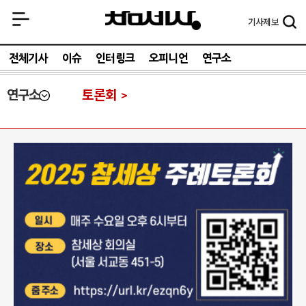
기사
제보
전체기사
이슈
인터링크
오피니언
연구소
연구소
토론회