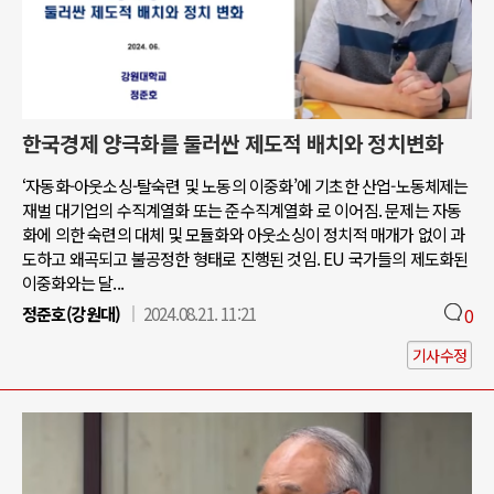
한국경제 양극화를 둘러싼 제도적 배치와 정치변화
‘자동화-아웃소싱-탈숙련 및 노동의 이중화’에 기초한 산업-노동체제는
재벌 대기업의 수직계열화 또는 준수직계열화 로 이어짐. 문제는 자동
화에 의한 숙련의 대체 및 모듈화와 아웃소싱이 정치적 매개가 없이 과
도하고 왜곡되고 불공정한 형태로 진행된 것임. EU 국가들의 제도화된
이중화와는 달...
정준호(강원대)
2024.08.21. 11:21
0
기사수정