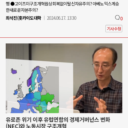
행 ●고이즈미구조개혁원상회복없이탈신자유주의? 아베노믹스계승
한새로운자본주의?
최석진(홋카이도대학
2024.06.17. 13:30
0
기사수정
유로존 위기 이후 유럽연합의 경제거버넌스 변화
(NEC)와 노동시장 구조개혁