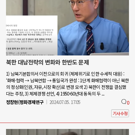
북한 대남전략의 변화와 한반도 문제
1) 남북기본합의서 이전으로의 회귀 (체제위기로 인한 수세적 대응) :
‘화해·협력 → 남북연합 → 통일국가 완성 : 1단계 화해협력이 아닌 북한
의 정상화(인권, 자유,시장 확산)로 변경 모색 2) 북한이 전쟁을 결심했
다는 주장, 3) 체제경쟁 선언, 4) 1950-60년대 동독의 두 ...
정창현(평화경제연구
2024.07.05. 17:05
0
기사수정