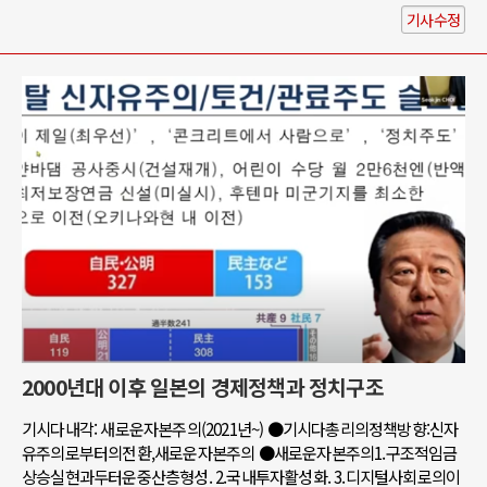
기사수정
2000년대 이후 일본의 경제정책과 정치구조
기시다내각: 새로운자본주의(2021년~) ●기시다총리의정책방향:신자
유주의로부터의전환,새로운자본주의 ●새로운자본주의1.구조적임금
상승실현과두터운중산층형성. 2.국내투자활성화. 3.디지털사회로의이