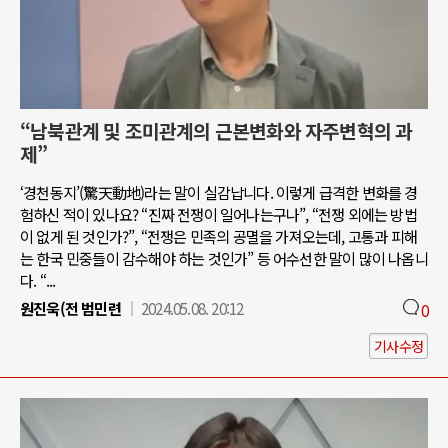
“남북관계 및 조미관계의 근본변화와 자주변혁의 과
제”
‘경천동지’(驚天動地)라는 말이 실감납니다. 이렇게 급격한 변화를 경
험하신 적이 있나요? “진짜 전쟁이 일어나는구나”, “전쟁 외에는 방법
이 없게 된 것인가?”, “전쟁은 민족의 공멸을 가져오는데, 고통과 피해
는 한국 민중들이 감수해야 하는 것인가” 등 어수선한 말이 많이 나옵니
다. “...
원진욱(전 범민련
2024.05.08. 20:12
0
기사수정