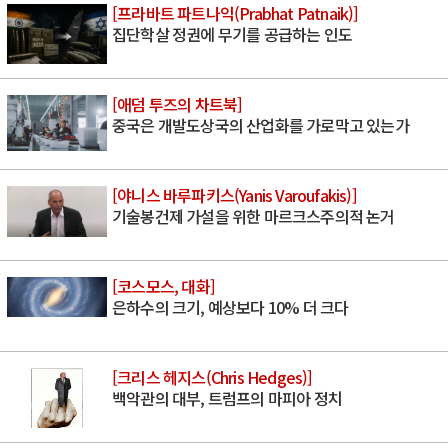
[프라바트 파트나익(Prabhat Patnaik)]
집단학살 정권에 무기를 공급하는 인도
[애덤 투즈의 차트북]
중국은 개발도상국의 산업화를 가로막고 있는가
[야니스 바루파키스(Yanis Varoufakis)]
기술봉건제 가설을 위한 마르크스주의적 논거
[코스모스, 대화]
은하수의 크기, 예상보다 10% 더 크다
[크리스 헤지스(Chris Hedges)]
백악관의 대부, 트럼프의 마피아 정치