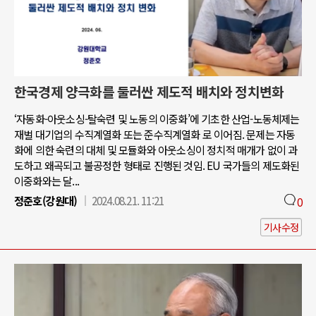
한국경제 양극화를 둘러싼 제도적 배치와 정치변화
‘자동화-아웃소싱-탈숙련 및 노동의 이중화’에 기초한 산업-노동체제는
재벌 대기업의 수직계열화 또는 준수직계열화 로 이어짐. 문제는 자동
화에 의한 숙련의 대체 및 모듈화와 아웃소싱이 정치적 매개가 없이 과
도하고 왜곡되고 불공정한 형태로 진행된 것임. EU 국가들의 제도화된
이중화와는 달...
정준호(강원대)
2024.08.21. 11:21
0
기사수정