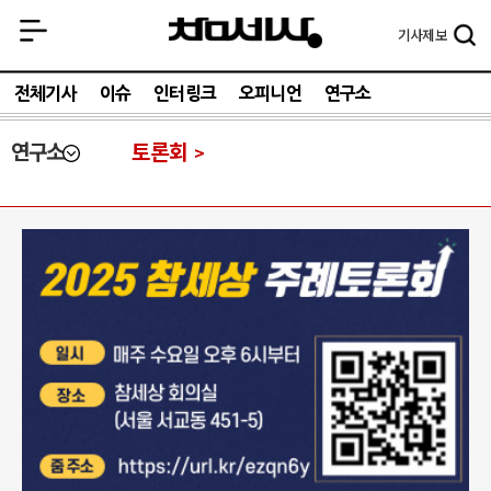
기사
제보
전체기사
이슈
인터링크
오피니언
연구소
연구소
토론회