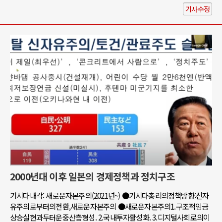
기사수정
2000년대 이후 일본의 경제정책과 정치구조
기시다내각: 새로운자본주의(2021년~) ●기시다총리의정책방향:신자
유주의로부터의전환,새로운자본주의 ●새로운자본주의1.구조적임금
상승실현과두터운중산층형성. 2.국내투자활성화. 3.디지털사회로의이