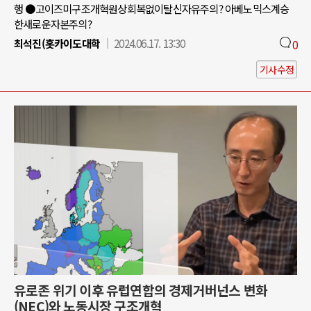
행 ●고이즈미구조개혁원상회복없이탈신자유주의? 아베노믹스계승
한새로운자본주의?
최석진(홋카이도대학
2024.06.17. 13:30
0
기사수정
유로존 위기 이후 유럽연합의 경제거버넌스 변화
(NEC)와 노동시장 구조개혁