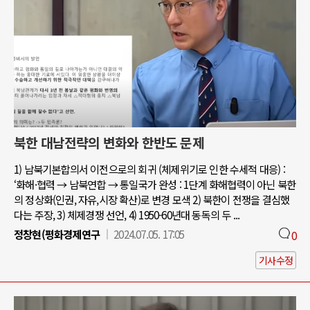
북한 대남전략의 변화와 한반도 문제
1) 남북기본합의서 이전으로의 회귀 (체제위기로 인한 수세적 대응) :
‘화해·협력 → 남북연합 → 통일국가 완성 : 1단계 화해협력이 아닌 북한
의 정상화(인권, 자유,시장 확산)로 변경 모색 2) 북한이 전쟁을 결심했
다는 주장, 3) 체제경쟁 선언, 4) 1950-60년대 동독의 두 ...
정창현(평화경제연구
2024.07.05. 17:05
0
기사수정