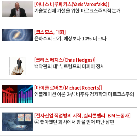
[야니스 바루파키스(Yanis Varoufakis)]
기술봉건제 가설을 위한 마르크스주의적 논거
[코스모스, 대화]
은하수의 크기, 예상보다 10% 더 크다
[크리스 헤지스(Chris Hedges)]
백악관의 대부, 트럼프의 마피아 정치
[마이클 로버츠(Michael Roberts)]
인플레이션 이론 2부: 비주류 경제학과 마르크스주의
[전자산업 직업병의 시작, 실리콘밸리 IBM 노동자]
④ 좋아했던 회사에서 암을 얻어 떠난 남편