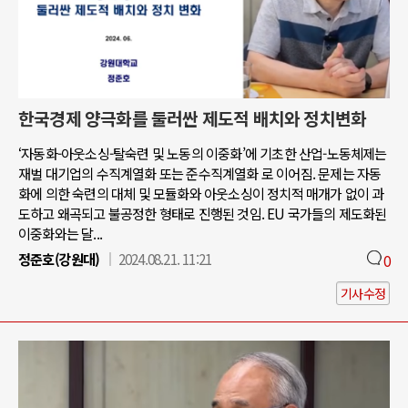
한국경제 양극화를 둘러싼 제도적 배치와 정치변화
‘자동화-아웃소싱-탈숙련 및 노동의 이중화’에 기초한 산업-노동체제는
재벌 대기업의 수직계열화 또는 준수직계열화 로 이어짐. 문제는 자동
화에 의한 숙련의 대체 및 모듈화와 아웃소싱이 정치적 매개가 없이 과
도하고 왜곡되고 불공정한 형태로 진행된 것임. EU 국가들의 제도화된
이중화와는 달...
정준호(강원대)
2024.08.21. 11:21
0
기사수정