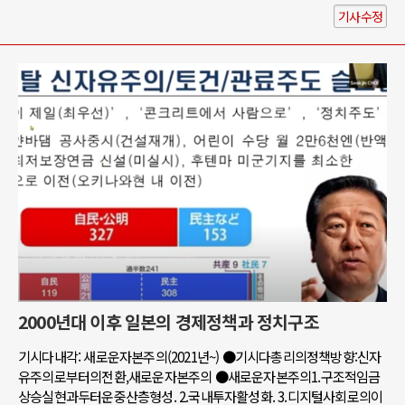
기사수정
2000년대 이후 일본의 경제정책과 정치구조
기시다내각: 새로운자본주의(2021년~) ●기시다총리의정책방향:신자
유주의로부터의전환,새로운자본주의 ●새로운자본주의1.구조적임금
상승실현과두터운중산층형성. 2.국내투자활성화. 3.디지털사회로의이