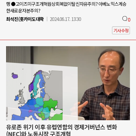
행 ●고이즈미구조개혁원상회복없이탈신자유주의? 아베노믹스계승
한새로운자본주의?
최석진(홋카이도대학
2024.06.17. 13:30
0
기사수정
유로존 위기 이후 유럽연합의 경제거버넌스 변화
(NEC)와 노동시장 구조개혁