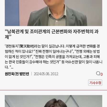
“남북관계 및 조미관계의 근본변화와 자주변혁의 과
제”
‘경천동지’(驚天動地)라는 말이 실감납니다. 이렇게 급격한 변화를 경
험하신 적이 있나요? “진짜 전쟁이 일어나는구나”, “전쟁 외에는 방법
이 없게 된 것인가?”, “전쟁은 민족의 공멸을 가져오는데, 고통과 피해
는 한국 민중들이 감수해야 하는 것인가” 등 어수선한 말이 많이 나옵니
다. “...
원진욱(전 범민련
2024.05.08. 20:12
0
기사수정