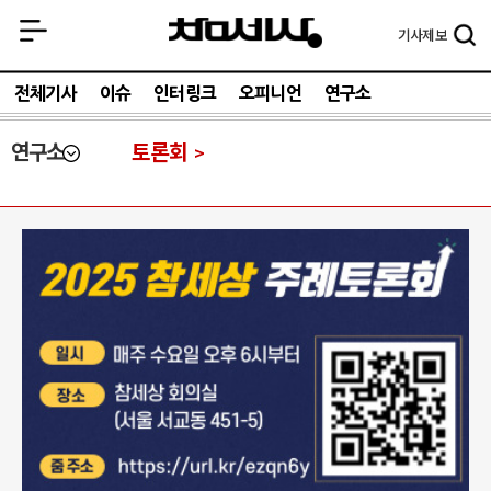
기사
제보
전체기사
이슈
인터링크
오피니언
연구소
연구소
토론회