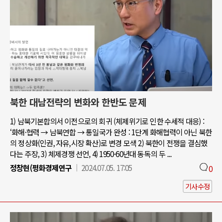
북한 대남전략의 변화와 한반도 문제
1) 남북기본합의서 이전으로의 회귀 (체제위기로 인한 수세적 대응) :
‘화해·협력 → 남북연합 → 통일국가 완성 : 1단계 화해협력이 아닌 북한
의 정상화(인권, 자유,시장 확산)로 변경 모색 2) 북한이 전쟁을 결심했
다는 주장, 3) 체제경쟁 선언, 4) 1950-60년대 동독의 두 ...
정창현(평화경제연구
2024.07.05. 17:05
0
기사수정