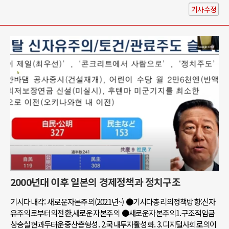
기사수정
2000년대 이후 일본의 경제정책과 정치구조
기시다내각: 새로운자본주의(2021년~) ●기시다총리의정책방향:신자
유주의로부터의전환,새로운자본주의 ●새로운자본주의1.구조적임금
상승실현과두터운중산층형성. 2.국내투자활성화. 3.디지털사회로의이