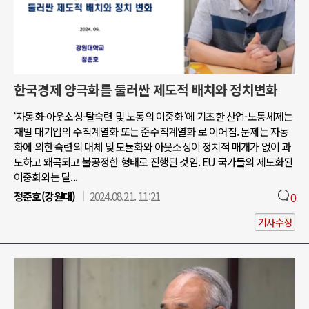
한국경제 양극화를 둘러싼 제도적 배치와 정치변화
‘자동화-아웃소싱-탈숙련 및 노동의 이중화’에 기초한 산업-노동체제는
재벌 대기업의 수직계열화 또는 준수직계열화 로 이어짐. 문제는 자동
화에 의한 숙련의 대체 및 모듈화와 아웃소싱이 정치적 매개가 없이 과
도하고 왜곡되고 불공정한 형태로 진행된 것임. EU 국가들의 제도화된
이중화와는 달...
정준호(강원대)
2024.08.21. 11:21
0
기사수정