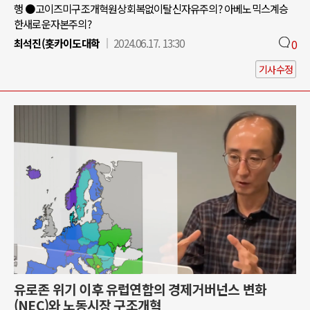
행 ●고이즈미구조개혁원상회복없이탈신자유주의? 아베노믹스계승
한새로운자본주의?
최석진(홋카이도대학
2024.06.17. 13:30
0
기사수정
유로존 위기 이후 유럽연합의 경제거버넌스 변화
(NEC)와 노동시장 구조개혁