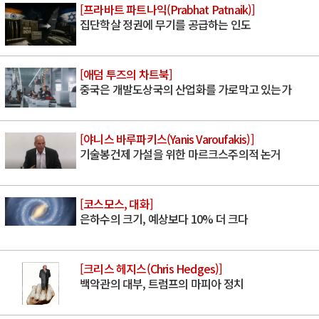
[프라바트 파트나익(Prabhat Patnaik)]
집단학살 정권에 무기를 공급하는 인도
[애덤 투즈의 차트북]
중국은 개발도상국의 산업화를 가로막고 있는가
[야니스 바루파키스(Yanis Varoufakis)]
기술봉건제 가설을 위한 마르크스주의적 논거
[코스모스, 대화]
은하수의 크기, 예상보다 10% 더 크다
[크리스 헤지스(Chris Hedges)]
백악관의 대부, 트럼프의 마피아 정치