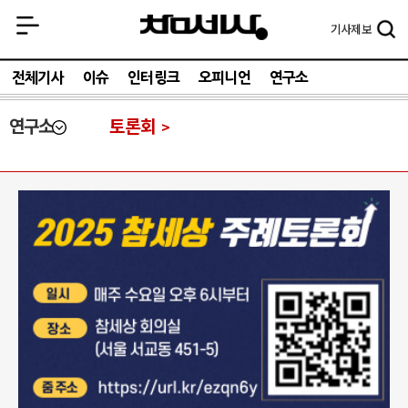
기사
제보
전체기사
이슈
인터링크
오피니언
연구소
연구소
토론회