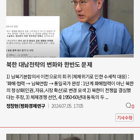
북한 대남전략의 변화와 한반도 문제
1) 남북기본합의서 이전으로의 회귀 (체제위기로 인한 수세적 대응) :
‘화해·협력 → 남북연합 → 통일국가 완성 : 1단계 화해협력이 아닌 북한
의 정상화(인권, 자유,시장 확산)로 변경 모색 2) 북한이 전쟁을 결심했
다는 주장, 3) 체제경쟁 선언, 4) 1950-60년대 동독의 두 ...
정창현(평화경제연구
2024.07.05. 17:05
0
기사수정