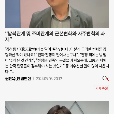
“남북관계 및 조미관계의 근본변화와 자주변혁의 과
제”
‘경천동지’(驚天動地)라는 말이 실감납니다. 이렇게 급격한 변화를 경
험하신 적이 있나요? “진짜 전쟁이 일어나는구나”, “전쟁 외에는 방법
이 없게 된 것인가?”, “전쟁은 민족의 공멸을 가져오는데, 고통과 피해
는 한국 민중들이 감수해야 하는 것인가” 등 어수선한 말이 많이 나옵니
다. “...
원진욱(전 범민련
2024.05.08. 20:12
0
기사수정