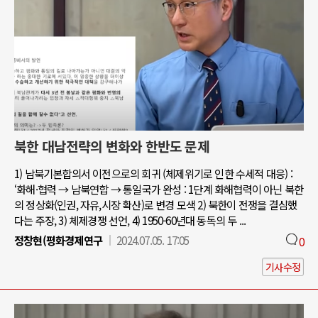
북한 대남전략의 변화와 한반도 문제
1) 남북기본합의서 이전으로의 회귀 (체제위기로 인한 수세적 대응) :
‘화해·협력 → 남북연합 → 통일국가 완성 : 1단계 화해협력이 아닌 북한
의 정상화(인권, 자유,시장 확산)로 변경 모색 2) 북한이 전쟁을 결심했
다는 주장, 3) 체제경쟁 선언, 4) 1950-60년대 동독의 두 ...
정창현(평화경제연구
2024.07.05. 17:05
0
기사수정