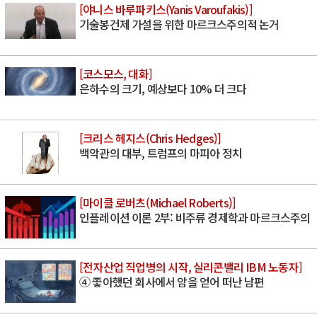
[야니스 바루파키스(Yanis Varoufakis)]
기술봉건제 가설을 위한 마르크스주의적 논거
[코스모스, 대화]
은하수의 크기, 예상보다 10% 더 크다
[크리스 헤지스(Chris Hedges)]
백악관의 대부, 트럼프의 마피아 정치
[마이클 로버츠(Michael Roberts)]
인플레이션 이론 2부: 비주류 경제학과 마르크스주의
[전자산업 직업병의 시작, 실리콘밸리 IBM 노동자]
④ 좋아했던 회사에서 암을 얻어 떠난 남편