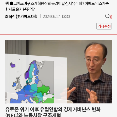
행 ●고이즈미구조개혁원상회복없이탈신자유주의? 아베노믹스계승
한새로운자본주의?
최석진(홋카이도대학
2024.06.17. 13:30
0
기사수정
유로존 위기 이후 유럽연합의 경제거버넌스 변화
(NEC)와 노동시장 구조개혁