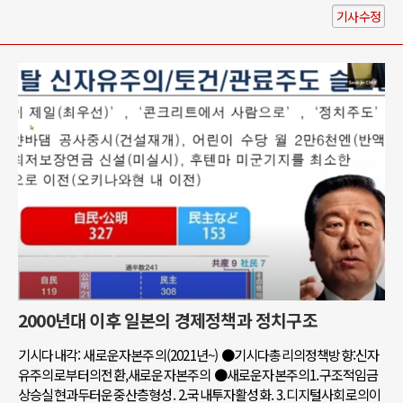
기사수정
2000년대 이후 일본의 경제정책과 정치구조
기시다내각: 새로운자본주의(2021년~) ●기시다총리의정책방향:신자
유주의로부터의전환,새로운자본주의 ●새로운자본주의1.구조적임금
상승실현과두터운중산층형성. 2.국내투자활성화. 3.디지털사회로의이