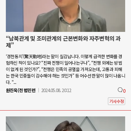
“남북관계 및 조미관계의 근본변화와 자주변혁의 과
제”
‘경천동지’(驚天動地)라는 말이 실감납니다. 이렇게 급격한 변화를 경
험하신 적이 있나요? “진짜 전쟁이 일어나는구나”, “전쟁 외에는 방법
이 없게 된 것인가?”, “전쟁은 민족의 공멸을 가져오는데, 고통과 피해
는 한국 민중들이 감수해야 하는 것인가” 등 어수선한 말이 많이 나옵니
다. “...
원진욱(전 범민련
2024.05.08. 20:12
0
기사수정