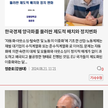
한국경제 양극화를 둘러싼 제도적 배치와 정치변화
‘자동화-아웃소싱-탈숙련 및 노동의 이중화’에 기초한 산업-노동체제는
재벌 대기업의 수직계열화 또는 준수직계열화 로 이어짐. 문제는 자동
화에 의한 숙련의 대체 및 모듈화와 아웃소싱이 정치적 매개가 없이 과
도하고 왜곡되고 불공정한 형태로 진행된 것임. EU 국가들의 제도화된
이중화와는 달...
정준호(강원대)
2024.08.21. 11:21
0
기사수정