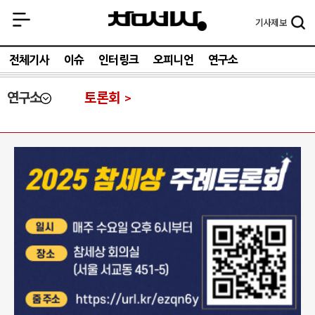
기사
제보
전체기사
이슈
인터링크
오피니언
연구소
연구소
토론회