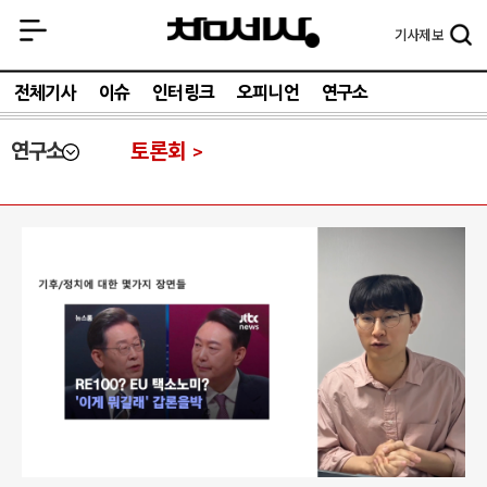
기사
제보
전체기사
이슈
인터링크
오피니언
연구소
연구소
토론회