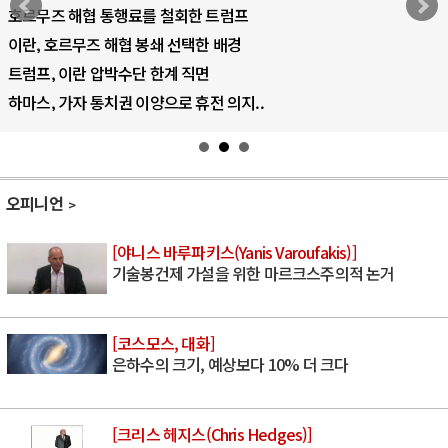
AI 국부펀드 구상 놓고 미국 진보진영 ..
AI 데이터센터 반대 투쟁은 새로운 글로..
AI의 숨은 환경 비용: 데이터센터 확산..
AI는 어떻게 미국 민주주의를 잠식하고 ..
오피니언
[야니스 바루파키스(Yanis Varoufakis)]
기술봉건제 가설을 위한 마르크스주의적 논거
[코스모스, 대화]
은하수의 크기, 예상보다 10% 더 크다
[크리스 헤지스(Chris Hedges)]