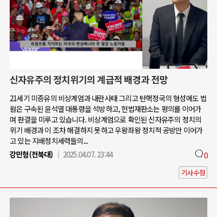
신자유주의 정치위기의 계급적 배경과 전망
21세기 미증유의 비상계엄과 내란사태 그리고 탄핵정국의 형성에도 법
원은 구속된 윤석열 대통령을 석방하고, 헌법재판소는 평의를 이어가
며 판결을 미루고 있습니다. 비상계엄으로 확인된 신자유주의 정치의
위기 배경과 이 조차 해결하지 못하고 우왕좌왕 정치적 공방만 이어가
고 있는 지배정치세력들의...
강민형(전북대)
2025.04.07. 23:44
0
기사수정