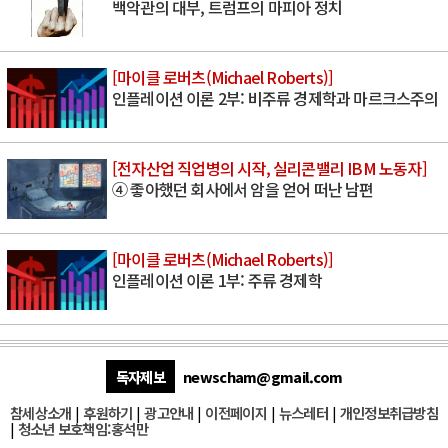
백악관의 대부, 트럼프의 마피아 정치
[마이클 로버츠(Michael Roberts)]
인플레이션 이론 2부: 비주류 경제학과 마르크스주의
[전자산업 직업병의 시작, 실리콘밸리 IBM 노동자]
④ 좋아했던 회사에서 암을 얻어 떠난 남편
[마이클 로버츠(Michael Roberts)]
인플레이션 이론 1부: 주류 경제학
독자제보
newscham@gmail.com
참세상소개
|
후원하기
|
광고안내
|
이전페이지
|
뉴스레터
|
개인정보취급방침
|
청소년 보호책임:홍석만