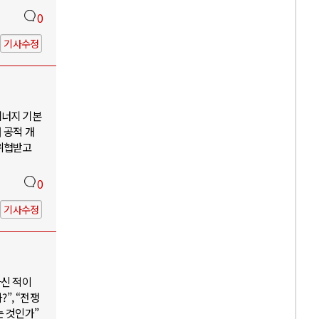
0
기사수정
에너지 기본
 공적 개
 위협받고
0
기사수정
하신 적이
”, “전쟁
는 것인가”