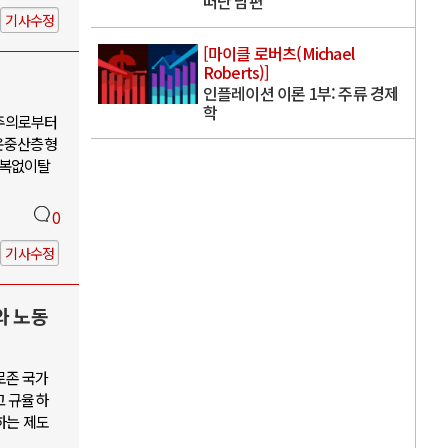
떠난 남편
기사수정
[마이클 로버츠(Michael
Roberts)]
인플레이션 이론 1부: 주류 경제
학
유주의로부터
운중산층형
회복없이탈
0
기사수정
와 노동
로존 국가
고 규율하
하는 제도