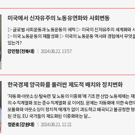
미국에서 신자유주의 노동유연화와 사회변동
아-우크라이나 전쟁
중동 위기
▷ 글로벌 사회운동과 노동운동의 궤적 ▷ 미국의 신자유주의 세계화와 
▷ 미국 노동운동의 재활성화 ▷ 미국의 노동운동 역사와 경험에서 무엇을
있는가?
우크라이나, 대리전의 역..
호르무즈 갈등 격화, 트럼프 정치·경제 
강민형(전북대)
2024.08.22. 13:57
드론 협력 직후, 러시아..
호르무즈 해협 통행료를 철회한 트
지원 2027년까지 공..
이란, 호르무즈 해협 봉쇄 선택한 배
크, 에스토니아, 네덜란..
트럼프, 이란 압박수단 한계 직면
한국경제 양극화를 둘러싼 제도적 배치와 정치변화
모 공습 주고받아…민간 ..
하마스, 가자 통치권 이양으로 휴전 의
‘자동화-아웃소싱-탈숙련 및 노동의 이중화’에 기초한 산업-노동체제는 
의 수직계열화 또는 준수직계열화 로 이어짐. 문제는 자동화에 의한 숙련의
모듈화와 아웃소싱이 정치적 매개가 없이 과도하고 왜곡되고 불공정한 형
된 것임. EU 국가들의 제도화된 이중화와는 달...
정준호(강원대)
2024.08.21. 11:21