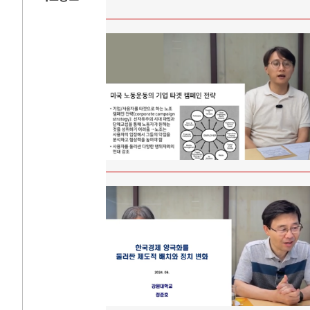
AI와 인간
러시
중국 AI, 저가 공세로 글로벌 토큰 시..
전쟁의 추상화: 
AI 국부펀드 구상 놓고 미국 진보진영 ..
EU·우크라이나 
AI 데이터센터 반대 투쟁은 새로운 글로..
나토, 우크라 군사
AI의 숨은 환경 비용: 데이터센터 확산..
우크라이나, 덴마
AI는 어떻게 미국 민주주의를 잠식하고 ..
러·우크라, 대규