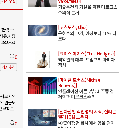
Varoufakis)]
기사수정
기술봉건제 가설을 위한 마르크스
주의적 논거
[코스모스, 대화]
·협력 →
은하수의 크기, 예상보다 10% 더
 자유,시장
크다
950-60
[크리스 헤지스(Chris Hedges)]
0
백악관의 대부, 트럼프의 마피아
정치
기사수정
[마이클 로버츠(Michael
Roberts)]
인플레이션 이론 2부: 비주류 경
동자로서의
제학과 마르크스주의
에게 임금노
 근본적으
[전자산업 직업병의 시작, 실리콘
밸리 IBM 노동자]
④ 좋아했던 회사에서 암을 얻어
0