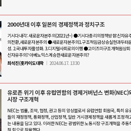
2000년대 이후 일본의 경제정책과 정치구조
기시다내각: 새로운자본주의(2021년~) ●기시다총리의정책방향:신자
의전환,새로운자본주의 ●새로운자본주의1.구조적임금상승실현과두터
성. 2.국내투자활성화. 3.디지털사회로의이행 ●고이즈미구조개혁원상
신자유주의? 아베노믹스계승한새로운자본주의?
최석진(홋카이도대학
2024.06.17. 13:30
유로존 위기 이후 유럽연합의 경제거버넌스 변화(NEC)
시장 구조개혁
NEC는 법률, 조약, 협정, 권고 등의 앙상블로서 유럽연합 회원국, 특히 유
들의 재정정책, 통화정책, 산업정책, 일반 거시경제정책을 새롭게 조정하
는 내용을 담고 있다. 이러한 NEC는 광범위한 노동시장 구조개혁을 추동
적 힘으로 작용했다.