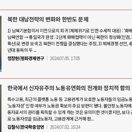
북한 대남전략의 변화와 한반도 문제
1) 남북기본합의서 이전으로의 회귀 (체제위기로 인한 수세적 대응) : ‘화해
남북연합 → 통일국가 완성 : 1단계 화해협력이 아닌 북한의 정상화(인권,
확산)로 변경 모색 2) 북한이 전쟁을 결심했다는 주장, 3) 체제경쟁 선언, 4) 1
년대 동독의 두 ...
정창현(평화경제연구
2024.07.05. 17:05
한국에서 신자유주의 노동유연화의 전개와 정치적 함의
특수고용, 최근의 플랫폼 노동 등 고용관계가 모호한 노동자들의 임금노
‘노동자성’ 인정 여부가 노동권 확보의 주요 방편이 됐다. 불안정 노동자
동자로서의 권리를 획득할 수 있게 하는 것은 유의미한 것이겠지만, 보다
로 노동자성을 임금노동자, 고용관계에 근거해 판...
김철식(한국학중앙연
2024.07.02. 10:24