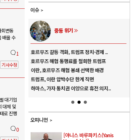
이슈
AI와 인간
사회변동
 배울 수
..
중국 AI, 저가 공세로 글로벌 토큰 시..
전쟁
1
럼프
AI 국부펀드 구상 놓고 미국 진보진영 ..
EU
기사수정
경
AI 데이터센터 반대 투쟁은 새로운 글로..
나토
AI의 숨은 환경 비용: 데이터센터 확산..
우크
지..
AI는 어떻게 미국 민주주의를 잠식하고 ..
러·
재벌 대기업
 대체 및
태로 진행
오피니언
0
[야니스 바루파키스(Yanis