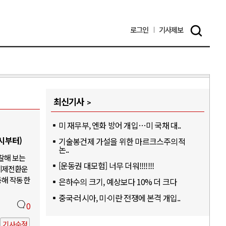
로그인
기사
제보
최신기사
미 재무부, 엔화 방어 개입…미 국채 대..
6시부터)
기술봉건제 가설을 위한 마르크스주의적
논..
찰해 보는
[운동권 대모험] 너무 더워!!!!!!!
체제전환운
통해 작동한
은하수의 크기, 예상보다 10% 더 크다
중국·러시아, 미·이란 전쟁에 본격 개입..
0
기사수정