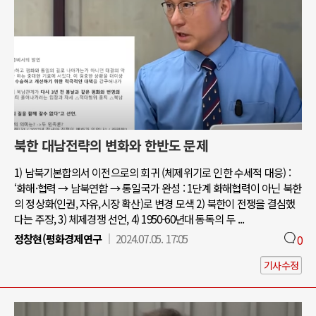
북한 대남전략의 변화와 한반도 문제
1) 남북기본합의서 이전으로의 회귀 (체제위기로 인한 수세적 대응) :
‘화해·협력 → 남북연합 → 통일국가 완성 : 1단계 화해협력이 아닌 북한
의 정상화(인권, 자유,시장 확산)로 변경 모색 2) 북한이 전쟁을 결심했
다는 주장, 3) 체제경쟁 선언, 4) 1950-60년대 동독의 두 ...
정창현(평화경제연구
2024.07.05. 17:05
0
기사수정