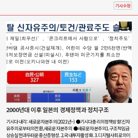
기사수정
2000년대 이후 일본의 경제정책과 정치구조
기시다내각: 새로운자본주의(2021년~) ●기시다총리의정책방향:신자
유주의로부터의전환,새로운자본주의 ●새로운자본주의1.구조적임금
상승실현과두터운중산층형성. 2.국내투자활성화. 3.디지털사회로의이