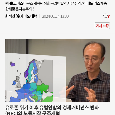
행 ●고이즈미구조개혁원상회복없이탈신자유주의? 아베노믹스계승
한새로운자본주의?
최석진(홋카이도대학
2024.06.17. 13:30
0
기사수정
유로존 위기 이후 유럽연합의 경제거버넌스 변화
(NEC)와 노동시장 구조개혁