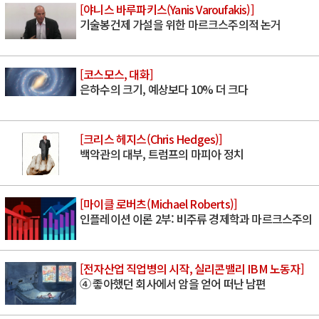
[야니스 바루파키스(Yanis Varoufakis)]
기술봉건제 가설을 위한 마르크스주의적 논거
[코스모스, 대화]
은하수의 크기, 예상보다 10% 더 크다
[크리스 헤지스(Chris Hedges)]
백악관의 대부, 트럼프의 마피아 정치
[마이클 로버츠(Michael Roberts)]
인플레이션 이론 2부: 비주류 경제학과 마르크스주의
[전자산업 직업병의 시작, 실리콘밸리 IBM 노동자]
④ 좋아했던 회사에서 암을 얻어 떠난 남편