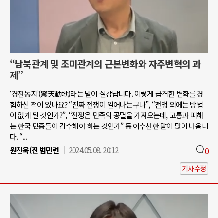
“남북관계 및 조미관계의 근본변화와 자주변혁의 과
제”
‘경천동지’(驚天動地)라는 말이 실감납니다. 이렇게 급격한 변화를 경
험하신 적이 있나요? “진짜 전쟁이 일어나는구나”, “전쟁 외에는 방법
이 없게 된 것인가?”, “전쟁은 민족의 공멸을 가져오는데, 고통과 피해
는 한국 민중들이 감수해야 하는 것인가” 등 어수선한 말이 많이 나옵니
다. “...
원진욱(전 범민련
2024.05.08. 20:12
0
기사수정