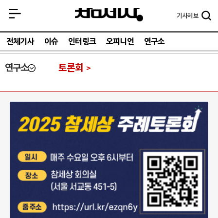
기사
제보
전체기사
이슈
인터링크
오피니언
연구소
연구소
토론회