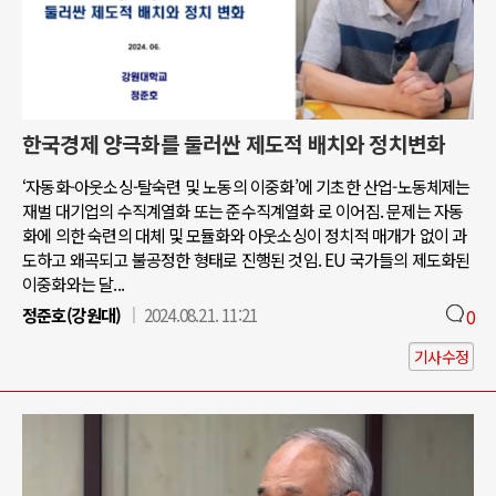
한국경제 양극화를 둘러싼 제도적 배치와 정치변화
‘자동화-아웃소싱-탈숙련 및 노동의 이중화’에 기초한 산업-노동체제는
재벌 대기업의 수직계열화 또는 준수직계열화 로 이어짐. 문제는 자동
화에 의한 숙련의 대체 및 모듈화와 아웃소싱이 정치적 매개가 없이 과
도하고 왜곡되고 불공정한 형태로 진행된 것임. EU 국가들의 제도화된
이중화와는 달...
정준호(강원대)
2024.08.21. 11:21
0
기사수정