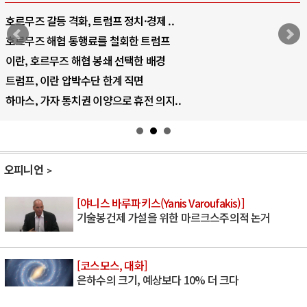
호르무즈 갈등 격화, 트럼프 정치·경제 ..
호르무즈 해협 통행료를 철회한 트럼프
이란, 호르무즈 해협 봉쇄 선택한 배경
트럼프, 이란 압박수단 한계 직면
하마스, 가자 통치권 이양으로 휴전 의지..
오피니언
[야니스 바루파키스(Yanis Varoufakis)]
기술봉건제 가설을 위한 마르크스주의적 논거
[코스모스, 대화]
은하수의 크기, 예상보다 10% 더 크다