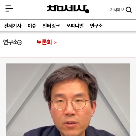
기사
제보
전체기사
이슈
인터링크
오피니언
연구소
연구소
토론회