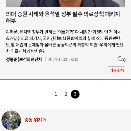
의대 증원 사태와 윤석열 정부 필수 의료정책 패키지
해부
여러분, 윤석열 정부가 말하는 ‘의료개혁‘ 다 새빨간 거짓말인 거 아시
죠?-필수의료 패키지, 국민건강보험 종합계획의 실체 -의대증원관련
노.정 대립의 문제점과 올바른 공공의료의 확충의 제안 -우리에게 필요
한 의료개혁과 방향은?
정형준(보건의료단체
2024.05.08. 19:30
0
기사수정
1
2
3
중동 위기