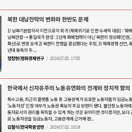
북한 대남전략의 변화와 한반도 문제
1) 남북기본합의서 이전으로의 회귀 (체제위기로 인한 수세적 대응) : ‘화해
남북연합 → 통일국가 완성 : 1단계 화해협력이 아닌 북한의 정상화(인권,
확산)로 변경 모색 2) 북한이 전쟁을 결심했다는 주장, 3) 체제경쟁 선언, 4) 1
년대 동독의 두 ...
정창현(평화경제연구
2024.07.05. 17:05
한국에서 신자유주의 노동유연화의 전개와 정치적 함의
특수고용, 최근의 플랫폼 노동 등 고용관계가 모호한 노동자들의 임금노
‘노동자성’ 인정 여부가 노동권 확보의 주요 방편이 됐다. 불안정 노동자
동자로서의 권리를 획득할 수 있게 하는 것은 유의미한 것이겠지만, 보다
로 노동자성을 임금노동자, 고용관계에 근거해 판...
김철식(한국학중앙연
2024.07.02. 10:24