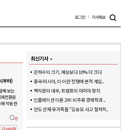
로그인
기사
제보
최신기사
은하수의 크기, 예상보다 10% 더 크다
6시부터)
중국·러시아, 미·이란 전쟁에 본격 개입..
백악관의 대부, 트럼프의 마피아 정치
찰해 보는
체제전환운
인플레이션 이론 2부: 비주류 경제학과 ..
통해 작동한
만도 산재 유가족들 “김승모 사고 철저히..
0
기사수정