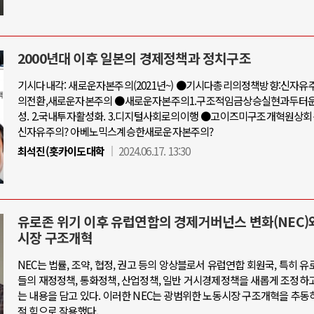
2000년대 이후 일본의 경제정책과 정치구조
기시다내각: 새로운자본주의(2021년~) ●기시다총리의정책방향:신자
의전환,새로운자본주의 ●새로운자본주의1.구조적임금상승실현과두터
성. 2.국내투자활성화. 3.디지털사회로의이행 ●고이즈미구조개혁원상
신자유주의? 아베노믹스계승한새로운자본주의?
최석진(홋카이도대학
2024.06.17. 13:30
유로존 위기 이후 유럽연합의 경제거버넌스 변화(NEC)
시장 구조개혁
NEC는 법률, 조약, 협정, 권고 등의 앙상블로서 유럽연합 회원국, 특히 유
들의 재정정책, 통화정책, 산업정책, 일반 거시경제정책을 새롭게 조정하
는 내용을 담고 있다. 이러한 NEC는 광범위한 노동시장 구조개혁을 추동
적 힘으로 작용했다.