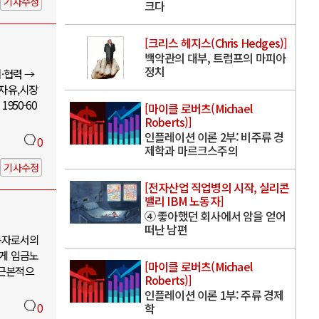
기사수정
크다
[크리스 헤지스(Chris Hedges)]
백악관의 대부, 트럼프의 마피아
정치
·협력 →
 자유,시장
950-60
[마이클 로버츠(Michael
Roberts)]
인플레이션 이론 2부: 비주류 경
0
제학과 마르크스주의
기사수정
[전자산업 직업병의 시작, 실리콘
밸리 IBM 노동자]
④ 좋아했던 회사에서 암을 얻어
떠난 남편
동자로서의
에게 임금노
[마이클 로버츠(Michael
 근본적으
Roberts)]
인플레이션 이론 1부: 주류 경제
0
학