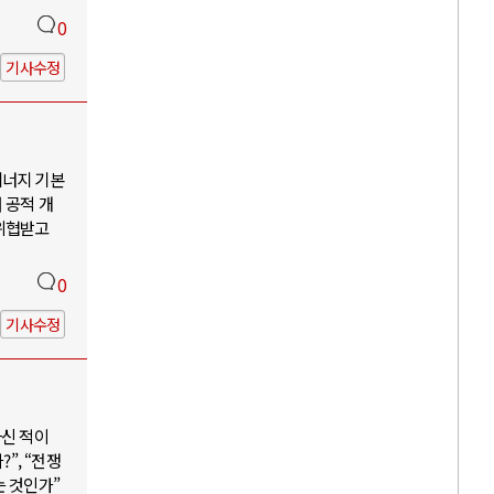
0
기사수정
에너지 기본
 공적 개
 위협받고
0
기사수정
하신 적이
”, “전쟁
는 것인가”