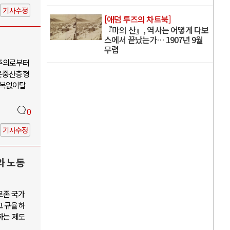
기사수정
[애덤 투즈의 차트북]
『마의 산』, 역사는 어떻게 다보
스에서 끝났는가… 1907년 9월
무렵
유주의로부터
운중산층형
회복없이탈
0
기사수정
와 노동
로존 국가
고 규율하
하는 제도