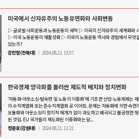
미국에서 신자유주의 노동유연화와 사회변동
와 인간
러시아-우크라이나 전쟁
▷ 글로벌 사회운동과 노동운동의 궤적 ▷ 미국의 신자유주의 세계화와 
▷ 미국 노동운동의 재활성화 ▷ 미국의 노동운동 역사와 경험에서 무엇을
있는가?
공세로 글로벌 토큰 시..
전쟁의 추상화: 우크라이나, 대리전의 
강민형(전북대)
2024.08.22. 13:57
 놓고 미국 진보진영 ..
EU·우크라이나 드론 협력 직후, 러시
반대 투쟁은 새로운 글로..
나토, 우크라 군사지원 2027년까지 공
비용: 데이터센터 확산..
우크라이나, 덴마크, 에스토니아, 네
국 민주주의를 잠식하고 ..
러·우크라, 대규모 공습 주고받아…민간
한국경제 양극화를 둘러싼 제도적 배치와 정치변화
‘자동화-아웃소싱-탈숙련 및 노동의 이중화’에 기초한 산업-노동체제는 
의 수직계열화 또는 준수직계열화 로 이어짐. 문제는 자동화에 의한 숙련의
모듈화와 아웃소싱이 정치적 매개가 없이 과도하고 왜곡되고 불공정한 형
된 것임. EU 국가들의 제도화된 이중화와는 달...
정준호(강원대)
2024.08.21. 11:21