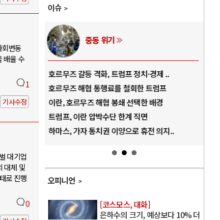
이슈
중동 위기
사회변동
 배울 수
역..
호르무즈 갈등 격화, 트럼프 정치·경제 ..
중국
1
아..
호르무즈 해협 통행료를 철회한 트럼프
AI
..
이란, 호르무즈 해협 봉쇄 선택한 배경
AI
기사수정
덜란..
트럼프, 이란 압박수단 한계 직면
AI
 ..
하마스, 가자 통치권 이양으로 휴전 의지..
AI
재벌 대기업
 대체 및
태로 진행
오피니언
0
[코스모스, 대화]
은하수의 크기, 예상보다 10% 더