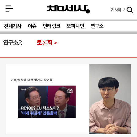
기사
제보
전체기사
이슈
인터링크
오피니언
연구소
연구소
토론회