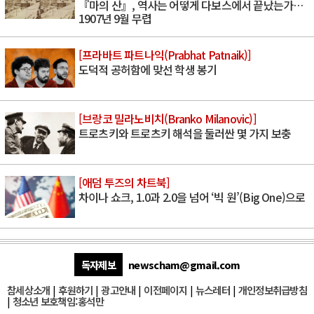
『마의 산』, 역사는 어떻게 다보스에서 끝났는가…
1907년 9월 무렵
[프라바트 파트나익(Prabhat Patnaik)]
도덕적 공허함에 맞선 학생 봉기
[브랑코 밀라노비치(Branko Milanovic)]
트로츠키와 트로츠키 해석을 둘러싼 몇 가지 보충
[애덤 투즈의 차트북]
차이나 쇼크, 1.0과 2.0을 넘어 ‘빅 원’(Big One)으로
독자제보
newscham@gmail.com
참세상소개
|
후원하기
|
광고안내
|
이전페이지
|
뉴스레터
|
개인정보취급방침
|
청소년 보호책임:홍석만