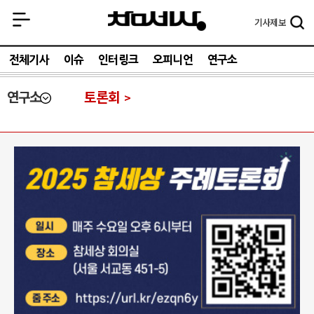
기사
제보
전체기사
이슈
인터링크
오피니언
연구소
연구소
토론회