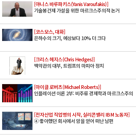
[야니스 바루파키스(Yanis Varoufakis)]
기술봉건제 가설을 위한 마르크스주의적 논거
[코스모스, 대화]
은하수의 크기, 예상보다 10% 더 크다
[크리스 헤지스(Chris Hedges)]
백악관의 대부, 트럼프의 마피아 정치
[마이클 로버츠(Michael Roberts)]
인플레이션 이론 2부: 비주류 경제학과 마르크스주의
[전자산업 직업병의 시작, 실리콘밸리 IBM 노동자]
④ 좋아했던 회사에서 암을 얻어 떠난 남편