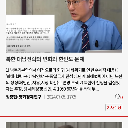
북한 대남전략의 변화와 한반도 문제
1) 남북기본합의서 이전으로의 회귀 (체제위기로 인한 수세적 대응) :
‘화해·협력 → 남북연합 → 통일국가 완성 : 1단계 화해협력이 아닌 북한
의 정상화(인권, 자유,시장 확산)로 변경 모색 2) 북한이 전쟁을 결심했
다는 주장, 3) 체제경쟁 선언, 4) 1950-60년대 동독의 두 ...
정창현(평화경제연구
2024.07.05. 17:05
0
기사수정