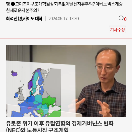
행 ●고이즈미구조개혁원상회복없이탈신자유주의? 아베노믹스계승
한새로운자본주의?
최석진(홋카이도대학
2024.06.17. 13:30
0
기사수정
유로존 위기 이후 유럽연합의 경제거버넌스 변화
(NEC)와 노동시장 구조개혁