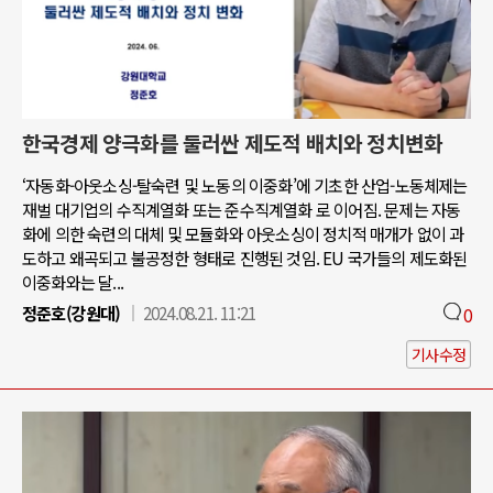
한국경제 양극화를 둘러싼 제도적 배치와 정치변화
‘자동화-아웃소싱-탈숙련 및 노동의 이중화’에 기초한 산업-노동체제는
재벌 대기업의 수직계열화 또는 준수직계열화 로 이어짐. 문제는 자동
화에 의한 숙련의 대체 및 모듈화와 아웃소싱이 정치적 매개가 없이 과
도하고 왜곡되고 불공정한 형태로 진행된 것임. EU 국가들의 제도화된
이중화와는 달...
정준호(강원대)
2024.08.21. 11:21
0
기사수정