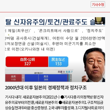
기사수정
2000년대 이후 일본의 경제정책과 정치구조
기시다내각: 새로운자본주의(2021년~) ●기시다총리의정책방향:신자
유주의로부터의전환,새로운자본주의 ●새로운자본주의1.구조적임금
상승실현과두터운중산층형성. 2.국내투자활성화. 3.디지털사회로의이