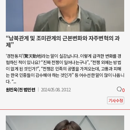
“남북관계 및 조미관계의 근본변화와 자주변혁의 과
제”
‘경천동지’(驚天動地)라는 말이 실감납니다. 이렇게 급격한 변화를 경
험하신 적이 있나요? “진짜 전쟁이 일어나는구나”, “전쟁 외에는 방법
이 없게 된 것인가?”, “전쟁은 민족의 공멸을 가져오는데, 고통과 피해
는 한국 민중들이 감수해야 하는 것인가” 등 어수선한 말이 많이 나옵니
다. “...
원진욱(전 범민련
2024.05.08. 20:12
0
기사수정