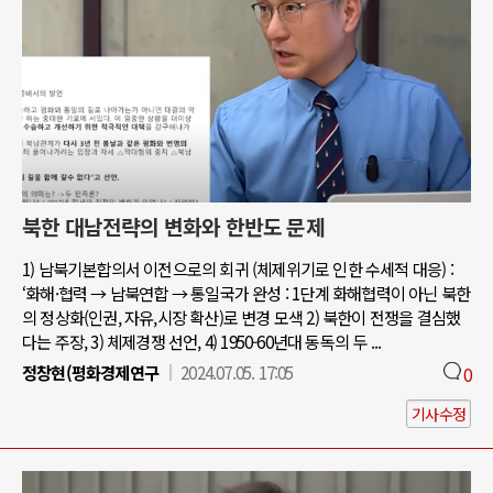
북한 대남전략의 변화와 한반도 문제
1) 남북기본합의서 이전으로의 회귀 (체제위기로 인한 수세적 대응) :
‘화해·협력 → 남북연합 → 통일국가 완성 : 1단계 화해협력이 아닌 북한
의 정상화(인권, 자유,시장 확산)로 변경 모색 2) 북한이 전쟁을 결심했
다는 주장, 3) 체제경쟁 선언, 4) 1950-60년대 동독의 두 ...
정창현(평화경제연구
2024.07.05. 17:05
0
기사수정