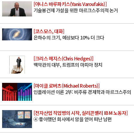
[야니스 바루파키스(Yanis Varoufakis)]
기술봉건제 가설을 위한 마르크스주의적 논거
[코스모스, 대화]
은하수의 크기, 예상보다 10% 더 크다
[크리스 헤지스(Chris Hedges)]
백악관의 대부, 트럼프의 마피아 정치
[마이클 로버츠(Michael Roberts)]
인플레이션 이론 2부: 비주류 경제학과 마르크스주의
[전자산업 직업병의 시작, 실리콘밸리 IBM 노동자]
④ 좋아했던 회사에서 암을 얻어 떠난 남편