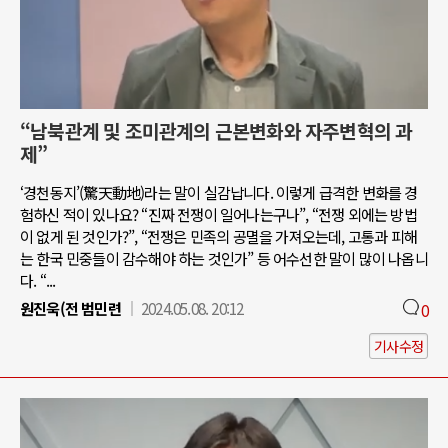
“남북관계 및 조미관계의 근본변화와 자주변혁의 과
제”
‘경천동지’(驚天動地)라는 말이 실감납니다. 이렇게 급격한 변화를 경
험하신 적이 있나요? “진짜 전쟁이 일어나는구나”, “전쟁 외에는 방법
이 없게 된 것인가?”, “전쟁은 민족의 공멸을 가져오는데, 고통과 피해
는 한국 민중들이 감수해야 하는 것인가” 등 어수선한 말이 많이 나옵니
다. “...
원진욱(전 범민련
2024.05.08. 20:12
0
기사수정