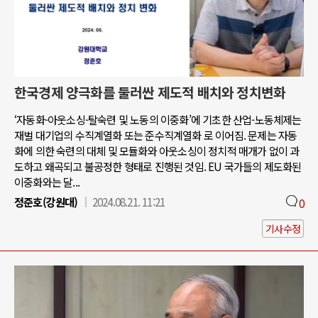
한국경제 양극화를 둘러싼 제도적 배치와 정치변화
‘자동화-아웃소싱-탈숙련 및 노동의 이중화’에 기초한 산업-노동체제는
재벌 대기업의 수직계열화 또는 준수직계열화 로 이어짐. 문제는 자동
화에 의한 숙련의 대체 및 모듈화와 아웃소싱이 정치적 매개가 없이 과
도하고 왜곡되고 불공정한 형태로 진행된 것임. EU 국가들의 제도화된
이중화와는 달...
정준호(강원대)
2024.08.21. 11:21
0
기사수정