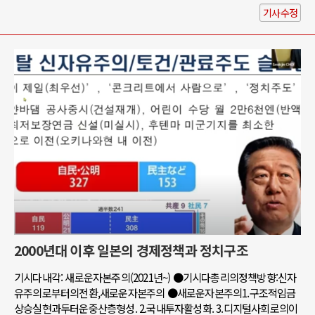
기사수정
2000년대 이후 일본의 경제정책과 정치구조
기시다내각: 새로운자본주의(2021년~) ●기시다총리의정책방향:신자
유주의로부터의전환,새로운자본주의 ●새로운자본주의1.구조적임금
상승실현과두터운중산층형성. 2.국내투자활성화. 3.디지털사회로의이