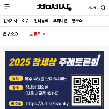
기사
제보
전체기사
이슈
인터링크
오피니언
연구소
연구소
토론회