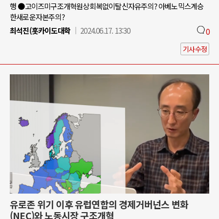
행 ●고이즈미구조개혁원상회복없이탈신자유주의? 아베노믹스계승
한새로운자본주의?
최석진(홋카이도대학
2024.06.17. 13:30
0
기사수정
유로존 위기 이후 유럽연합의 경제거버넌스 변화
(NEC)와 노동시장 구조개혁