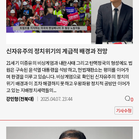
신자유주의 정치위기의 계급적 배경과 전망
21세기 미증유의 비상계엄과 내란사태 그리고 탄핵정국의 형성에도 법
원은 구속된 윤석열 대통령을 석방하고, 헌법재판소는 평의를 이어가
며 판결을 미루고 있습니다. 비상계엄으로 확인된 신자유주의 정치의
위기 배경과 이 조차 해결하지 못하고 우왕좌왕 정치적 공방만 이어가
고 있는 지배정치세력들의...
강민형(전북대)
2025.04.07. 23:44
0
기사수정