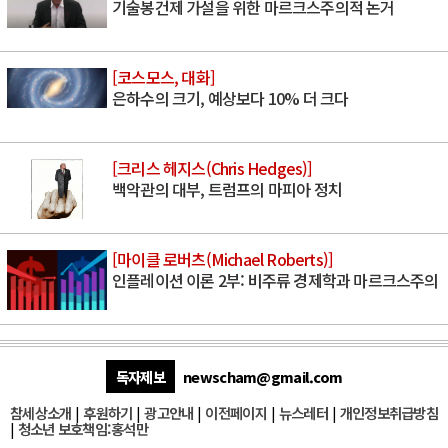
기술봉건제 가설을 위한 마르크스주의적 논거
[코스모스, 대화]
은하수의 크기, 예상보다 10% 더 크다
[크리스 헤지스(Chris Hedges)]
백악관의 대부, 트럼프의 마피아 정치
[마이클 로버츠(Michael Roberts)]
인플레이션 이론 2부: 비주류 경제학과 마르크스주의
독자제보
newscham@gmail.com
참세상소개
|
후원하기
|
광고안내
|
이전페이지
|
뉴스레터
|
개인정보취급방침
|
청소년 보호책임:홍석만