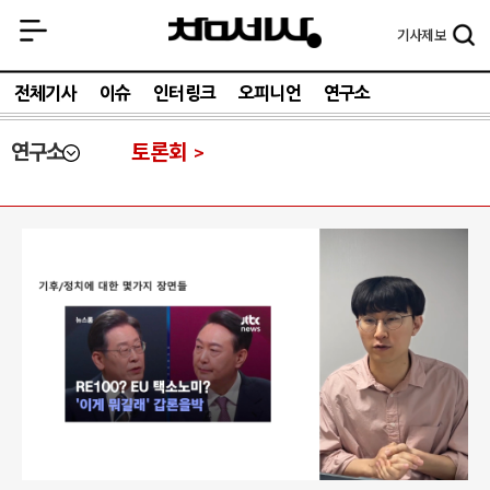
기사
제보
전체기사
이슈
인터링크
오피니언
연구소
연구소
토론회