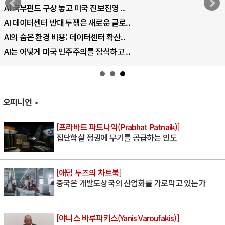
AI 국부펀드 구상 놓고 미국 진보진영 ..
AI 데이터센터 반대 투쟁은 새로운 글로..
AI의 숨은 환경 비용: 데이터센터 확산..
AI는 어떻게 미국 민주주의를 잠식하고 ..
오피니언
[프라바트 파트나익(Prabhat Patnaik)]
집단학살 정권에 무기를 공급하는 인도
[애덤 투즈의 차트북]
중국은 개발도상국의 산업화를 가로막고 있는가
[야니스 바루파키스(Yanis Varoufakis)]