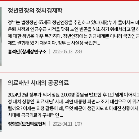
정년연장의 정치경제학
정부는 법정정년 65세로 정년연장을 추진하고 있다(새정부가 들어서도 마
은퇴 시점과 연금수급 시점을 맞춰 노인 빈곤을 해소하기 위해서라고 말하
아-우크라이나 전쟁
중동 위기
에 대한 셈법은 매우 복잡하다. 정년연장에는 임금체계뿐 아니라 국민연금
제도 결합해 있기 때문이다. 정부는 사실상 국민연...
우크라이나, 대리전의 역..
홍석만(참세상연구소
2025.05.13. 2:33
호르무즈 갈등 격화, 트럼프 정치·경제 
드론 협력 직후, 러시아..
호르무즈 해협 통행료를 철회한 트
지원 2027년까지 공..
이란, 호르무즈 해협 봉쇄 선택한 배
크, 에스토니아, 네덜란..
트럼프, 이란 압박수단 한계 직면
의료재난 시대의 공공의료
모 공습 주고받아…민간 ..
하마스, 가자 통치권 이양으로 휴전 의
2024년 2월 정부가 의대 정원 2,000명 증원을 발표힌 후 1년 넘게 이어지
정 대치 상황인 ‘의료재난' 시대. 과연 대통령 파면과 조기 대선으로 이 위
될까요? 이제는 의정 갈등이 왜, 무엇 때문에 생긴지도 희미해진 상황에서
시대에 공공의료가 구체적인 ...
정형준(보건의료단체
2025.04.11. 1:07