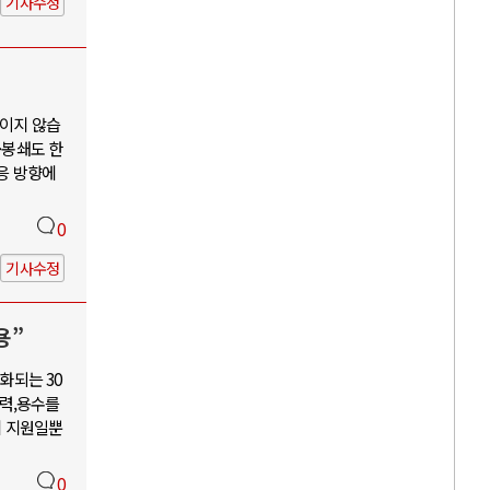
기사수정
보이지 않습
·봉쇄도 한
대응 방향에
0
기사수정
용”
화되는 30
력,용수를
혜 지원일뿐
0