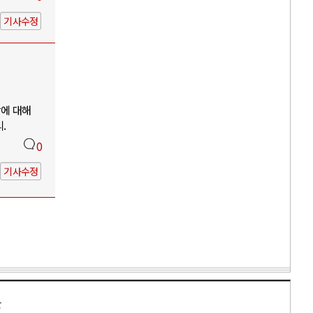
기사수정
망에 대해
.
0
기사수정
만