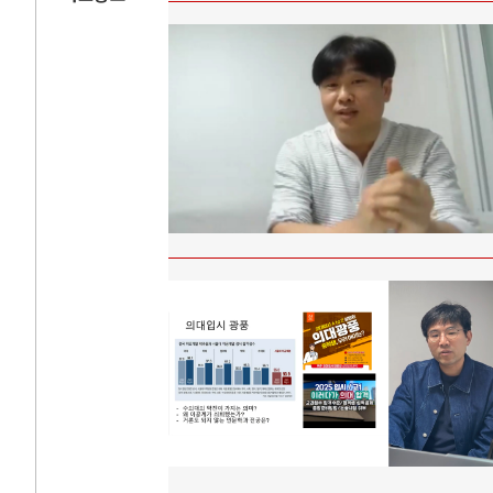
AI와 인간
러시
중국 AI, 저가 공세로 글로벌 토큰 시..
전쟁의 추상화: 
AI 국부펀드 구상 놓고 미국 진보진영 ..
EU·우크라이나 
AI 데이터센터 반대 투쟁은 새로운 글로..
나토, 우크라 군사
AI의 숨은 환경 비용: 데이터센터 확산..
우크라이나, 덴마
AI는 어떻게 미국 민주주의를 잠식하고 ..
러·우크라, 대규