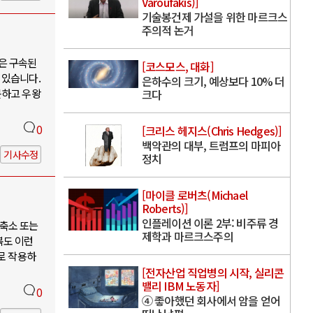
Varoufakis)]
기술봉건제 가설을 위한 마르크스
주의적 논거
은 구속된
[코스모스, 대화]
 있습니다.
은하수의 크기, 예상보다 10% 더
못하고 우왕
크다
0
[크리스 헤지스(Chris Hedges)]
백악관의 대부, 트럼프의 마피아
기사수정
정치
[마이클 로버츠(Michael
Roberts)]
인플레이션 이론 2부: 비주류 경
축소 또는
제학과 마르크스주의
북도 이런
로 작용하
[전자산업 직업병의 시작, 실리콘
밸리 IBM 노동자]
0
④ 좋아했던 회사에서 암을 얻어