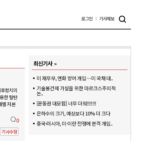
로그인
기사
제보
최신기사
미 재무부, 엔화 방어 개입…미 국채 대..
기술봉건제 가설을 위한 마르크스주의적
기후정치의
논..
활용한 탈탄
[운동권 대모험] 너무 더워!!!!!!!
개별 자본
은하수의 크기, 예상보다 10% 더 크다
0
중국·러시아, 미·이란 전쟁에 본격 개입..
기사수정