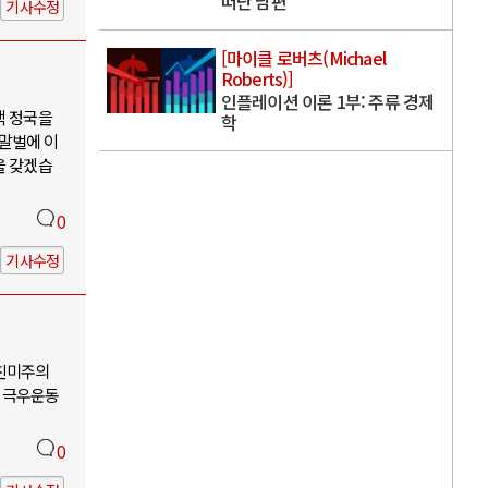
떠난 남편
기사수정
[마이클 로버츠(Michael
Roberts)]
인플레이션 이론 1부: 주류 경제
핵 정국을
학
 말벌에 이
을 갖겠습
0
기사수정
-친미주의
 극우운동
0