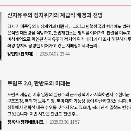
신자유주의 정치위기의 계급적 배경과 전망
21세기 미증유의 비상계엄과 내란사태 그리고 탄핵정국의 형성에도 법원
윤석열 대통령을 석방하고, 헌법재판소는 평의를 이어가며 판결을 미루고
비상계엄으로 확인된 신자유주의 정치의 위기 배경과 이 조차 해결하지 
좌왕 정치적 공방만 이어가고 있는 지배정치세력들의...
강민형(전북대)
2025.04.07. 23:44
트럼프 2.0, 한반도의 미래는
트럼프 재집권 이후 일종의 실용주의 군사정책이 가시화하면서 주한미군 
구조조정, 북의 핵 보유 인정, 북미 대화 가능성 등이 확산하고 있습니다. 
상황에서 전략적 대응 수위를 낮추지 않고 있으며, 북러 관계 밀착도 변수
고 있습니다. 이번 시간은 한반도 관련 주...
정욱식(평화네트워크
2025.03.30. 11:57