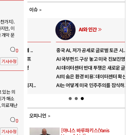
이슈
찬가지).
지만, 이
AI와 인간
 개악 문
..
중국 AI, 저가 공세로 글로벌 토큰 시..
전쟁
0
럼프
AI 국부펀드 구상 놓고 미국 진보진영 ..
EU
기사수정
경
AI 데이터센터 반대 투쟁은 새로운 글로..
나토
AI의 숨은 환경 비용: 데이터센터 확산..
우크
지..
AI는 어떻게 미국 민주주의를 잠식하고 ..
러·
고 있는 의
기가 해소
, 의료재난
오피니언
0
[야니스 바루파키스(Yanis
기사수정