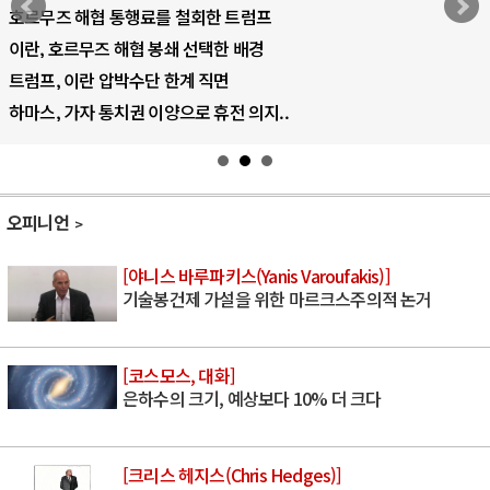
AI 국부펀드 구상 놓고 미국 진보진영 ..
AI 데이터센터 반대 투쟁은 새로운 글로..
AI의 숨은 환경 비용: 데이터센터 확산..
AI는 어떻게 미국 민주주의를 잠식하고 ..
오피니언
[야니스 바루파키스(Yanis Varoufakis)]
기술봉건제 가설을 위한 마르크스주의적 논거
[코스모스, 대화]
은하수의 크기, 예상보다 10% 더 크다
[크리스 헤지스(Chris Hedges)]