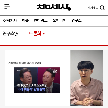
기사
제보
전체기사
이슈
인터링크
오피니언
연구소
연구소
토론회