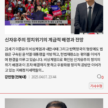
신자유주의 정치위기의 계급적 배경과 전망
21세기 미증유의 비상계엄과 내란사태 그리고 탄핵정국의 형성에도 법
원은 구속된 윤석열 대통령을 석방하고, 헌법재판소는 평의를 이어가
며 판결을 미루고 있습니다. 비상계엄으로 확인된 신자유주의 정치의
위기 배경과 이 조차 해결하지 못하고 우왕좌왕 정치적 공방만 이어가
고 있는 지배정치세력들의...
강민형(전북대)
2025.04.07. 23:44
0
기사수정