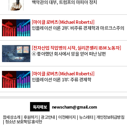
백악관의 대부, 트럼프의 마피아 정치
[마이클 로버츠(Michael Roberts)]
인플레이션 이론 2부: 비주류 경제학과 마르크스주의
[전자산업 직업병의 시작, 실리콘밸리 IBM 노동자]
④ 좋아했던 회사에서 암을 얻어 떠난 남편
[마이클 로버츠(Michael Roberts)]
인플레이션 이론 1부: 주류 경제학
독자제보
newscham@gmail.com
참세상소개
|
후원하기
|
광고안내
|
이전페이지
|
뉴스레터
|
개인정보취급방침
|
청소년 보호책임:홍석만