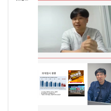
AI와 인간
러시
중국 AI, 저가 공세로 글로벌 토큰 시..
전쟁의 추상화: 
AI 국부펀드 구상 놓고 미국 진보진영 ..
EU·우크라이나 
AI 데이터센터 반대 투쟁은 새로운 글로..
나토, 우크라 군사
AI의 숨은 환경 비용: 데이터센터 확산..
우크라이나, 덴마
AI는 어떻게 미국 민주주의를 잠식하고 ..
러·우크라, 대규