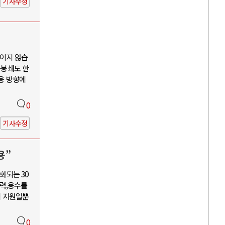
기사수정
보이지 않습
·봉쇄도 한
대응 방향에
0
기사수정
용”
화되는 30
력,용수를
혜 지원일뿐
0