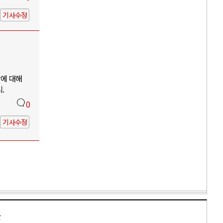
기사수정
망에 대해
.
0
기사수정
만