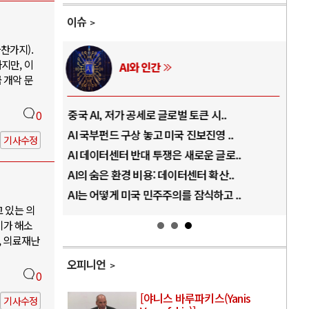
이슈
찬가지).
지만, 이
AI와 인간
 개악 문
..
중국 AI, 저가 공세로 글로벌 토큰 시..
전쟁
0
럼프
AI 국부펀드 구상 놓고 미국 진보진영 ..
EU
기사수정
경
AI 데이터센터 반대 투쟁은 새로운 글로..
나토
AI의 숨은 환경 비용: 데이터센터 확산..
우크
지..
AI는 어떻게 미국 민주주의를 잠식하고 ..
러·
고 있는 의
기가 해소
, 의료재난
오피니언
0
[야니스 바루파키스(Yanis
기사수정