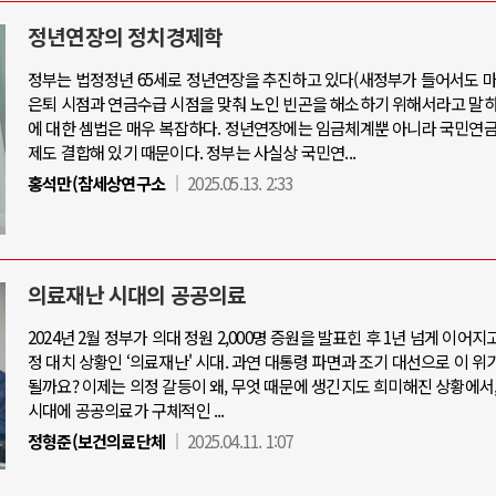
정년연장의 정치경제학
정부는 법정정년 65세로 정년연장을 추진하고 있다(새정부가 들어서도 마
은퇴 시점과 연금수급 시점을 맞춰 노인 빈곤을 해소하기 위해서라고 말하
아-우크라이나 전쟁
중동 위기
에 대한 셈법은 매우 복잡하다. 정년연장에는 임금체계뿐 아니라 국민연금
제도 결합해 있기 때문이다. 정부는 사실상 국민연...
우크라이나, 대리전의 역..
홍석만(참세상연구소
2025.05.13. 2:33
호르무즈 갈등 격화, 트럼프 정치·경제 
드론 협력 직후, 러시아..
호르무즈 해협 통행료를 철회한 트
지원 2027년까지 공..
이란, 호르무즈 해협 봉쇄 선택한 배
크, 에스토니아, 네덜란..
트럼프, 이란 압박수단 한계 직면
의료재난 시대의 공공의료
모 공습 주고받아…민간 ..
하마스, 가자 통치권 이양으로 휴전 의
2024년 2월 정부가 의대 정원 2,000명 증원을 발표힌 후 1년 넘게 이어지
정 대치 상황인 ‘의료재난' 시대. 과연 대통령 파면과 조기 대선으로 이 위
될까요? 이제는 의정 갈등이 왜, 무엇 때문에 생긴지도 희미해진 상황에서
시대에 공공의료가 구체적인 ...
정형준(보건의료단체
2025.04.11. 1:07