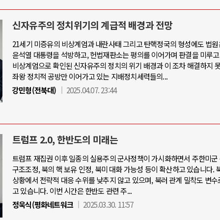
신자유주의 정치위기의 계급적 배경과 전망
21세기 미증유의 비상계엄과 내란사태 그리고 탄핵정국의 형성에도 법원
윤석열 대통령을 석방하고, 헌법재판소는 평의를 이어가며 판결을 미루고
비상계엄으로 확인된 신자유주의 정치의 위기 배경과 이 조차 해결하지 
좌왕 정치적 공방만 이어가고 있는 지배정치세력들의...
강민형(전북대)
2025.04.07. 23:44
트럼프 2.0, 한반도의 미래는
트럼프 재집권 이후 일종의 실용주의 군사정책이 가시화하면서 주한미군 
구조조정, 북의 핵 보유 인정, 북미 대화 가능성 등이 확산하고 있습니다. 
상황에서 전략적 대응 수위를 낮추지 않고 있으며, 북러 관계 밀착도 변수
고 있습니다. 이번 시간은 한반도 관련 주...
정욱식(평화네트워크
2025.03.30. 11:57