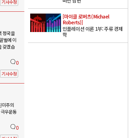
떠난 남편
기사수정
[마이클 로버츠(Michael
Roberts)]
인플레이션 이론 1부: 주류 경제
핵 정국을
학
 말벌에 이
을 갖겠습
0
기사수정
-친미주의
 극우운동
0