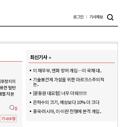
로그인
기사
제보
최신기사
미 재무부, 엔화 방어 개입…미 국채 대..
기술봉건제 가설을 위한 마르크스주의적
기후정치의
논..
활용한 탈탄
[운동권 대모험] 너무 더워!!!!!!!
개별 자본
은하수의 크기, 예상보다 10% 더 크다
0
중국·러시아, 미·이란 전쟁에 본격 개입..
기사수정