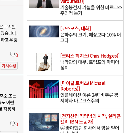
Varoufakis)]
기술봉건제 가설을 위한 마르크스
주의적 논거
은 구속된
[코스모스, 대화]
 있습니다.
은하수의 크기, 예상보다 10% 더
못하고 우왕
크다
0
[크리스 헤지스(Chris Hedges)]
백악관의 대부, 트럼프의 마피아
기사수정
정치
[마이클 로버츠(Michael
Roberts)]
인플레이션 이론 2부: 비주류 경
축소 또는
제학과 마르크스주의
북도 이런
로 작용하
[전자산업 직업병의 시작, 실리콘
밸리 IBM 노동자]
0
④ 좋아했던 회사에서 암을 얻어