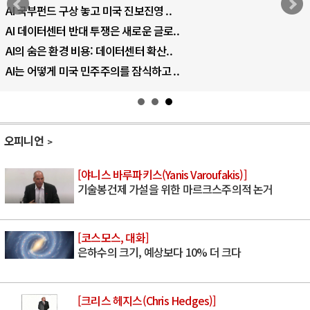
AI 국부펀드 구상 놓고 미국 진보진영 ..
AI 데이터센터 반대 투쟁은 새로운 글로..
AI의 숨은 환경 비용: 데이터센터 확산..
AI는 어떻게 미국 민주주의를 잠식하고 ..
오피니언
[야니스 바루파키스(Yanis Varoufakis)]
기술봉건제 가설을 위한 마르크스주의적 논거
[코스모스, 대화]
은하수의 크기, 예상보다 10% 더 크다
[크리스 헤지스(Chris Hedges)]