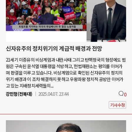
신자유주의 정치위기의 계급적 배경과 전망
21세기 미증유의 비상계엄과 내란사태 그리고 탄핵정국의 형성에도 법
원은 구속된 윤석열 대통령을 석방하고, 헌법재판소는 평의를 이어가
며 판결을 미루고 있습니다. 비상계엄으로 확인된 신자유주의 정치의
위기 배경과 이 조차 해결하지 못하고 우왕좌왕 정치적 공방만 이어가
고 있는 지배정치세력들의...
강민형(전북대)
2025.04.07. 23:44
0
기사수정