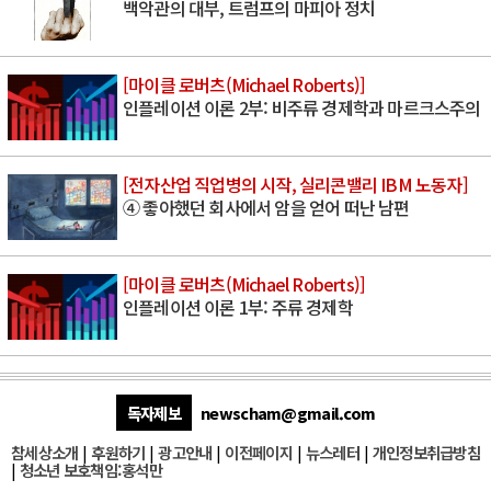
백악관의 대부, 트럼프의 마피아 정치
[마이클 로버츠(Michael Roberts)]
인플레이션 이론 2부: 비주류 경제학과 마르크스주의
[전자산업 직업병의 시작, 실리콘밸리 IBM 노동자]
④ 좋아했던 회사에서 암을 얻어 떠난 남편
[마이클 로버츠(Michael Roberts)]
인플레이션 이론 1부: 주류 경제학
독자제보
newscham@gmail.com
참세상소개
|
후원하기
|
광고안내
|
이전페이지
|
뉴스레터
|
개인정보취급방침
|
청소년 보호책임:홍석만