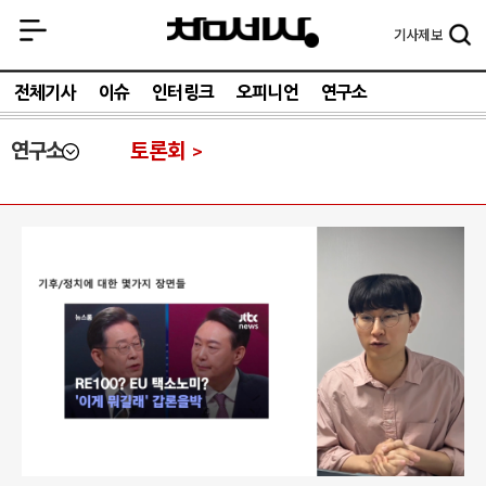
기사
제보
전체기사
이슈
인터링크
오피니언
연구소
연구소
토론회