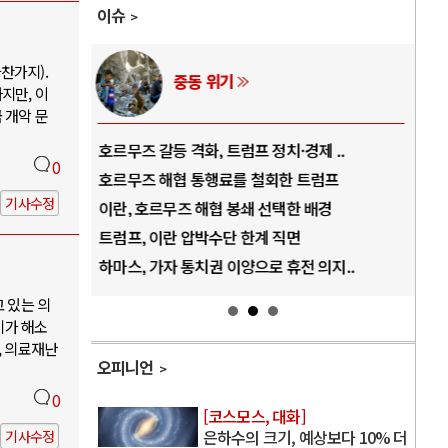
이슈
찬가지).
중동 위기
지만, 이
 개악 문
역..
호르무즈 갈등 격화, 트럼프 정치·경제 ..
중국
0
아..
호르무즈 해협 통행료를 철회한 트럼프
AI
기사수정
..
이란, 호르무즈 해협 봉쇄 선택한 배경
AI
덜란..
트럼프, 이란 압박수단 한계 직면
AI
 ..
하마스, 가자 통치권 이양으로 휴전 의지..
AI
고 있는 의
기가 해소
, 의료재난
오피니언
0
[코스모스, 대화]
은하수의 크기, 예상보다 10% 더
기사수정