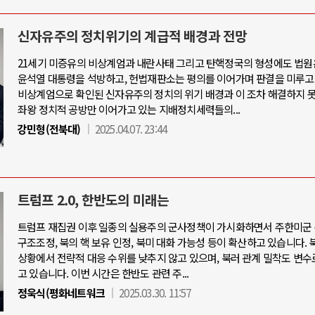
신자유주의 정치위기의 계급적 배경과 전망
21세기 미증유의 비상계엄과 내란사태 그리고 탄핵정국의 형성에도 법원
윤석열 대통령을 석방하고, 헌법재판소는 평의를 이어가며 판결을 미루고
비상계엄으로 확인된 신자유주의 정치의 위기 배경과 이 조차 해결하지 
좌왕 정치적 공방만 이어가고 있는 지배정치세력들의...
강민형(전북대)
2025.04.07. 23:44
트럼프 2.0, 한반도의 미래는
트럼프 재집권 이후 일종의 실용주의 군사정책이 가시화하면서 주한미군 
구조조정, 북의 핵 보유 인정, 북미 대화 가능성 등이 확산하고 있습니다. 
상황에서 전략적 대응 수위를 낮추지 않고 있으며, 북러 관계 밀착도 변수
고 있습니다. 이번 시간은 한반도 관련 주...
정욱식(평화네트워크
2025.03.30. 11:57