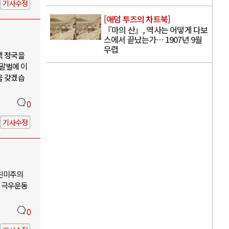
기사수정
[애덤 투즈의 차트북]
『마의 산』, 역사는 어떻게 다보
스에서 끝났는가… 1907년 9월
무렵
핵 정국을
 말벌에 이
을 갖겠습
0
기사수정
-친미주의
 극우운동
0