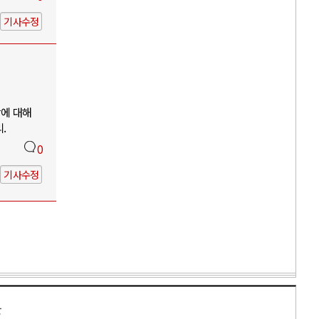
기사수정
망에 대해
.
0
기사수정
만