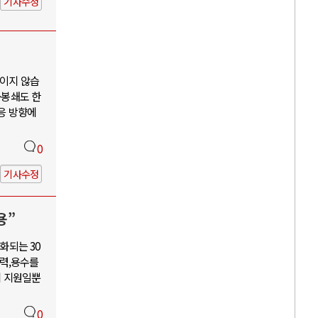
기사수정
보이지 않습
·봉쇄도 한
대응 방향에
0
기사수정
용”
화되는 30
력,용수를
혜 지원일뿐
0