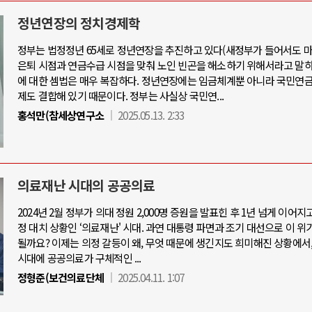
정년연장의 정치경제학
정부는 법정정년 65세로 정년연장을 추진하고 있다(새정부가 들어서도 마
와 인간
러시아-우크라이나 전쟁
은퇴 시점과 연금수급 시점을 맞춰 노인 빈곤을 해소하기 위해서라고 말하
에 대한 셈법은 매우 복잡하다. 정년연장에는 임금체계뿐 아니라 국민연금
제도 결합해 있기 때문이다. 정부는 사실상 국민연...
공세로 글로벌 토큰 시..
전쟁의 추상화: 우크라이나, 대리전의 
홍석만(참세상연구소
2025.05.13. 2:33
 놓고 미국 진보진영 ..
EU·우크라이나 드론 협력 직후, 러시
반대 투쟁은 새로운 글로..
나토, 우크라 군사지원 2027년까지 공
비용: 데이터센터 확산..
우크라이나, 덴마크, 에스토니아, 네
의료재난 시대의 공공의료
국 민주주의를 잠식하고 ..
러·우크라, 대규모 공습 주고받아…민간
2024년 2월 정부가 의대 정원 2,000명 증원을 발표힌 후 1년 넘게 이어지
정 대치 상황인 ‘의료재난' 시대. 과연 대통령 파면과 조기 대선으로 이 위
될까요? 이제는 의정 갈등이 왜, 무엇 때문에 생긴지도 희미해진 상황에서
시대에 공공의료가 구체적인 ...
정형준(보건의료단체
2025.04.11. 1:07