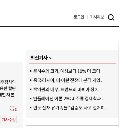
로그인
기사
제보
최신기사
은하수의 크기, 예상보다 10% 더 크다
중국·러시아, 미·이란 전쟁에 본격 개입..
기후정치의
활용한 탈탄
백악관의 대부, 트럼프의 마피아 정치
개별 자본
인플레이션 이론 2부: 비주류 경제학과 ..
만도 산재 유가족들 “김승모 사고 철저히..
0
기사수정