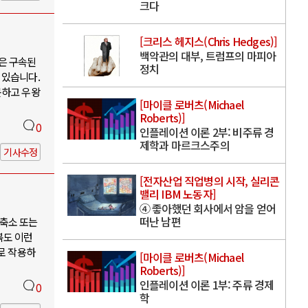
크다
[크리스 헤지스(Chris Hedges)]
백악관의 대부, 트럼프의 마피아
은 구속된
정치
 있습니다.
못하고 우왕
[마이클 로버츠(Michael
Roberts)]
0
인플레이션 이론 2부: 비주류 경
제학과 마르크스주의
기사수정
[전자산업 직업병의 시작, 실리콘
밸리 IBM 노동자]
④ 좋아했던 회사에서 암을 얻어
떠난 남편
축소 또는
북도 이런
로 작용하
[마이클 로버츠(Michael
Roberts)]
인플레이션 이론 1부: 주류 경제
0
학