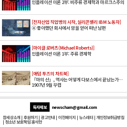
인플레이션 이론 2부: 비주류 경제학과 마르크스주의
[전자산업 직업병의 시작, 실리콘밸리 IBM 노동자]
④ 좋아했던 회사에서 암을 얻어 떠난 남편
[마이클 로버츠(Michael Roberts)]
인플레이션 이론 1부: 주류 경제학
[애덤 투즈의 차트북]
『마의 산』, 역사는 어떻게 다보스에서 끝났는가…
1907년 9월 무렵
독자제보
newscham@gmail.com
참세상소개
|
후원하기
|
광고안내
|
이전페이지
|
뉴스레터
|
개인정보취급방침
|
청소년 보호책임:홍석만