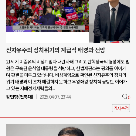
신자유주의 정치위기의 계급적 배경과 전망
21세기 미증유의 비상계엄과 내란사태 그리고 탄핵정국의 형성에도 법
원은 구속된 윤석열 대통령을 석방하고, 헌법재판소는 평의를 이어가
며 판결을 미루고 있습니다. 비상계엄으로 확인된 신자유주의 정치의
위기 배경과 이 조차 해결하지 못하고 우왕좌왕 정치적 공방만 이어가
고 있는 지배정치세력들의...
강민형(전북대)
2025.04.07. 23:44
0
기사수정