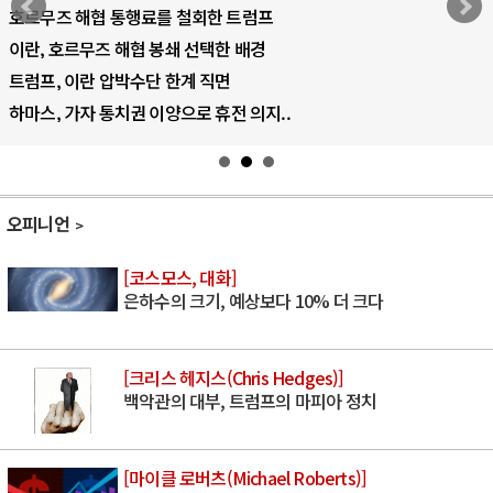
호르무즈 해협 통행료를 철회한 트럼프
이란, 호르무즈 해협 봉쇄 선택한 배경
트럼프, 이란 압박수단 한계 직면
하마스, 가자 통치권 이양으로 휴전 의지..
오피니언
[코스모스, 대화]
은하수의 크기, 예상보다 10% 더 크다
[크리스 헤지스(Chris Hedges)]
백악관의 대부, 트럼프의 마피아 정치
[마이클 로버츠(Michael Roberts)]