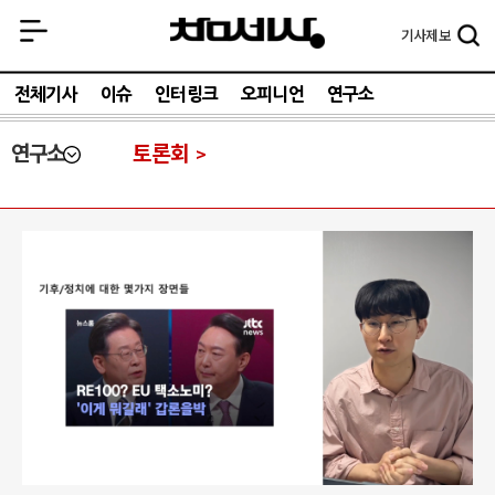
기사
제보
전체기사
이슈
인터링크
오피니언
연구소
연구소
토론회