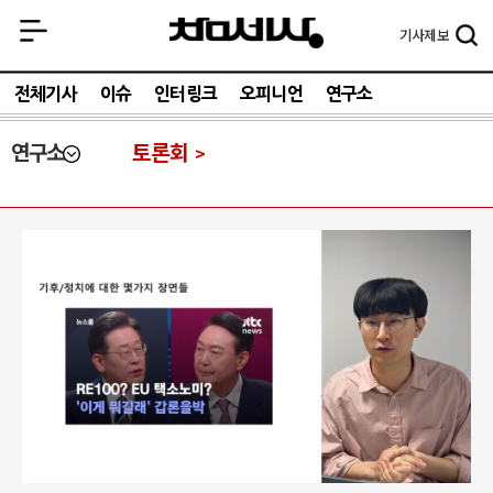
기사
제보
전체기사
이슈
인터링크
오피니언
연구소
연구소
토론회