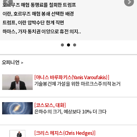
호르무즈 해협 통행료를 철회한 트럼프
이란, 호르무즈 해협 봉쇄 선택한 배경
트럼프, 이란 압박수단 한계 직면
하마스, 가자 통치권 이양으로 휴전 의지..
오피니언
[야니스 바루파키스(Yanis Varoufakis)]
기술봉건제 가설을 위한 마르크스주의적 논거
[코스모스, 대화]
은하수의 크기, 예상보다 10% 더 크다
[크리스 헤지스(Chris Hedges)]