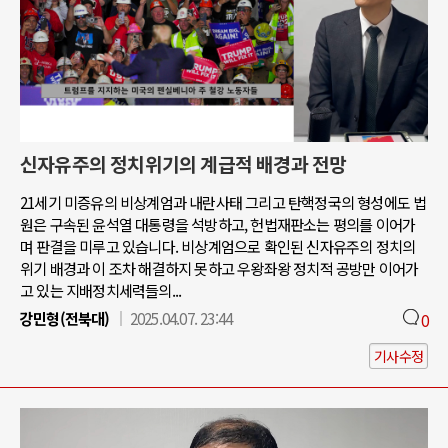
신자유주의 정치위기의 계급적 배경과 전망
21세기 미증유의 비상계엄과 내란사태 그리고 탄핵정국의 형성에도 법
원은 구속된 윤석열 대통령을 석방하고, 헌법재판소는 평의를 이어가
며 판결을 미루고 있습니다. 비상계엄으로 확인된 신자유주의 정치의
위기 배경과 이 조차 해결하지 못하고 우왕좌왕 정치적 공방만 이어가
고 있는 지배정치세력들의...
강민형(전북대)
2025.04.07. 23:44
0
기사수정