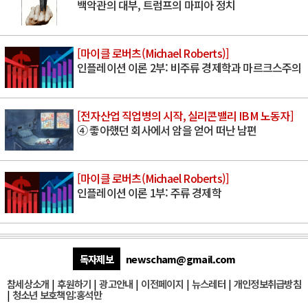
백악관의 대부, 트럼프의 마피아 정치
[마이클 로버츠(Michael Roberts)]
인플레이션 이론 2부: 비주류 경제학과 마르크스주의
[전자산업 직업병의 시작, 실리콘밸리 IBM 노동자]
④ 좋아했던 회사에서 암을 얻어 떠난 남편
[마이클 로버츠(Michael Roberts)]
인플레이션 이론 1부: 주류 경제학
독자제보
newscham@gmail.com
참세상소개
|
후원하기
|
광고안내
|
이전페이지
|
뉴스레터
|
개인정보취급방침
|
청소년 보호책임:홍석만