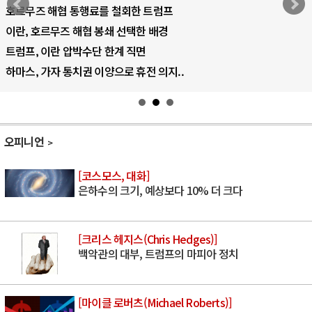
호르무즈 해협 통행료를 철회한 트럼프
이란, 호르무즈 해협 봉쇄 선택한 배경
트럼프, 이란 압박수단 한계 직면
하마스, 가자 통치권 이양으로 휴전 의지..
오피니언
[코스모스, 대화]
은하수의 크기, 예상보다 10% 더 크다
[크리스 헤지스(Chris Hedges)]
백악관의 대부, 트럼프의 마피아 정치
[마이클 로버츠(Michael Roberts)]