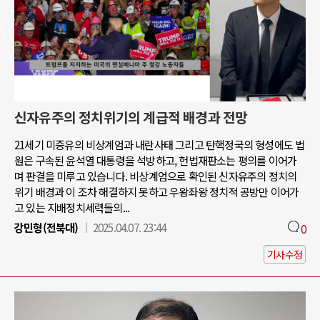
신자유주의 정치위기의 계급적 배경과 전망
21세기 미증유의 비상계엄과 내란사태 그리고 탄핵정국의 형성에도 법
원은 구속된 윤석열 대통령을 석방하고, 헌법재판소는 평의를 이어가
며 판결을 미루고 있습니다. 비상계엄으로 확인된 신자유주의 정치의
위기 배경과 이 조차 해결하지 못하고 우왕좌왕 정치적 공방만 이어가
고 있는 지배정치세력들의...
강민형(전북대)
2025.04.07. 23:44
0
기사수정