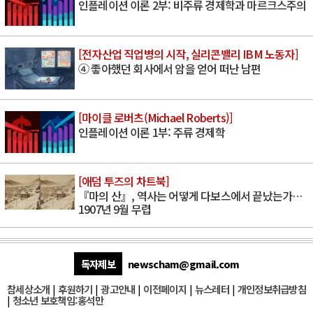
인플레이션 이론 2부: 비주류 경제학과 마르크스주의
[전자산업 직업병의 시작, 실리콘밸리 IBM 노동자]
④ 좋아했던 회사에서 암을 얻어 떠난 남편
[마이클 로버츠(Michael Roberts)]
인플레이션 이론 1부: 주류 경제학
[애덤 투즈의 차트북]
『마의 산』, 역사는 어떻게 다보스에서 끝났는가…
1907년 9월 무렵
독자제보
newscham@gmail.com
참세상소개
|
후원하기
|
광고안내
|
이전페이지
|
뉴스레터
|
개인정보취급방침
|
청소년 보호책임:홍석만