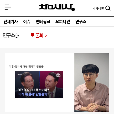
기사
제보
전체기사
이슈
인터링크
오피니언
연구소
연구소
토론회