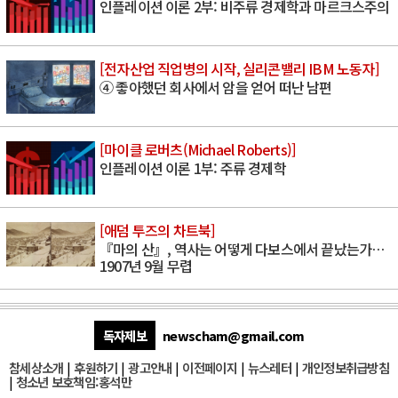
인플레이션 이론 2부: 비주류 경제학과 마르크스주의
[전자산업 직업병의 시작, 실리콘밸리 IBM 노동자]
④ 좋아했던 회사에서 암을 얻어 떠난 남편
[마이클 로버츠(Michael Roberts)]
인플레이션 이론 1부: 주류 경제학
[애덤 투즈의 차트북]
『마의 산』, 역사는 어떻게 다보스에서 끝났는가…
1907년 9월 무렵
독자제보
newscham@gmail.com
참세상소개
|
후원하기
|
광고안내
|
이전페이지
|
뉴스레터
|
개인정보취급방침
|
청소년 보호책임:홍석만