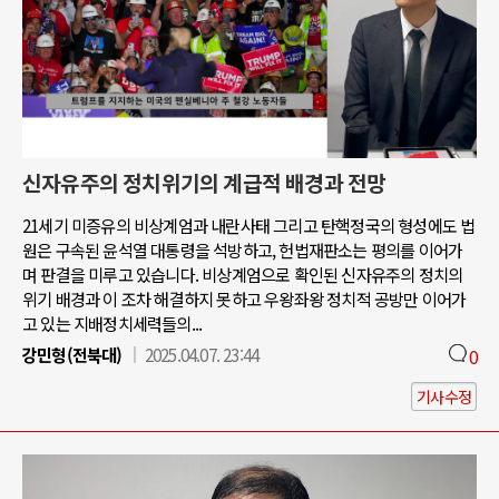
신자유주의 정치위기의 계급적 배경과 전망
21세기 미증유의 비상계엄과 내란사태 그리고 탄핵정국의 형성에도 법
원은 구속된 윤석열 대통령을 석방하고, 헌법재판소는 평의를 이어가
며 판결을 미루고 있습니다. 비상계엄으로 확인된 신자유주의 정치의
위기 배경과 이 조차 해결하지 못하고 우왕좌왕 정치적 공방만 이어가
고 있는 지배정치세력들의...
강민형(전북대)
2025.04.07. 23:44
0
기사수정