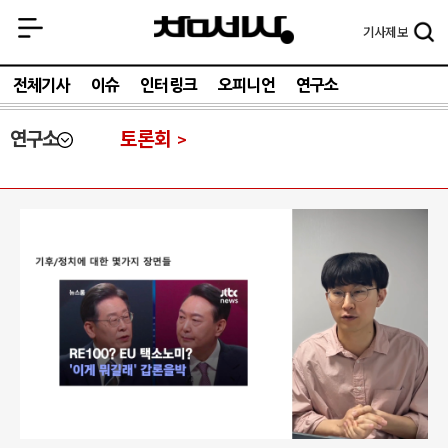
기사
제보
전체기사
이슈
인터링크
오피니언
연구소
연구소
토론회