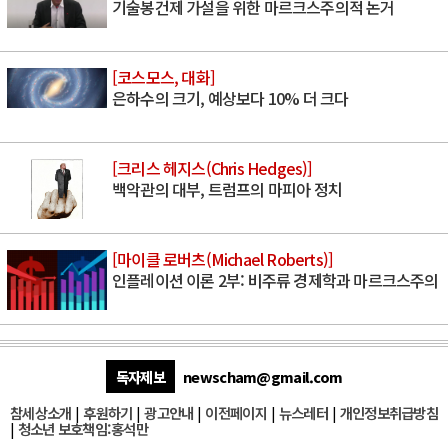
기술봉건제 가설을 위한 마르크스주의적 논거
[코스모스, 대화]
은하수의 크기, 예상보다 10% 더 크다
[크리스 헤지스(Chris Hedges)]
백악관의 대부, 트럼프의 마피아 정치
[마이클 로버츠(Michael Roberts)]
인플레이션 이론 2부: 비주류 경제학과 마르크스주의
독자제보
newscham@gmail.com
참세상소개
|
후원하기
|
광고안내
|
이전페이지
|
뉴스레터
|
개인정보취급방침
|
청소년 보호책임:홍석만