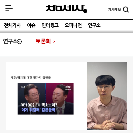
기사
제보
전체기사
이슈
인터링크
오피니언
연구소
연구소
토론회