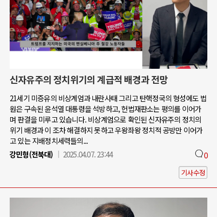
신자유주의 정치위기의 계급적 배경과 전망
21세기 미증유의 비상계엄과 내란사태 그리고 탄핵정국의 형성에도 법
원은 구속된 윤석열 대통령을 석방하고, 헌법재판소는 평의를 이어가
며 판결을 미루고 있습니다. 비상계엄으로 확인된 신자유주의 정치의
위기 배경과 이 조차 해결하지 못하고 우왕좌왕 정치적 공방만 이어가
고 있는 지배정치세력들의...
강민형(전북대)
2025.04.07. 23:44
0
기사수정