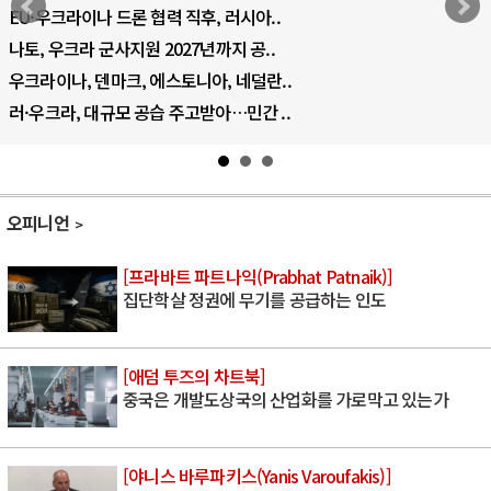
EU·우크라이나 드론 협력 직후, 러시아..
나토, 우크라 군사지원 2027년까지 공..
우크라이나, 덴마크, 에스토니아, 네덜란..
러·우크라, 대규모 공습 주고받아…민간 ..
오피니언
[프라바트 파트나익(Prabhat Patnaik)]
집단학살 정권에 무기를 공급하는 인도
[애덤 투즈의 차트북]
중국은 개발도상국의 산업화를 가로막고 있는가
[야니스 바루파키스(Yanis Varoufakis)]