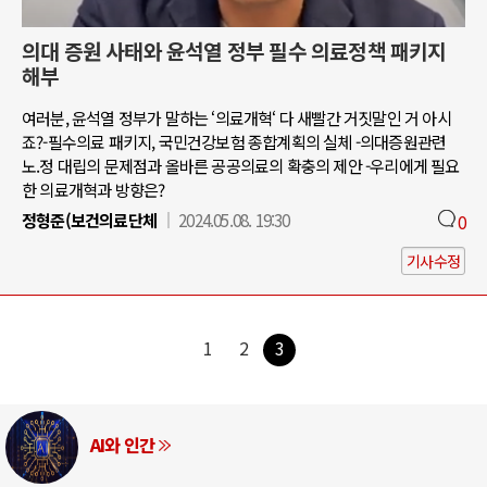
의대 증원 사태와 윤석열 정부 필수 의료정책 패키지
해부
여러분, 윤석열 정부가 말하는 ‘의료개혁‘ 다 새빨간 거짓말인 거 아시
죠?-필수의료 패키지, 국민건강보험 종합계획의 실체 -의대증원관련
노.정 대립의 문제점과 올바른 공공의료의 확충의 제안 -우리에게 필요
한 의료개혁과 방향은?
정형준(보건의료단체
2024.05.08. 19:30
0
기사수정
1
2
3
AI와 인간