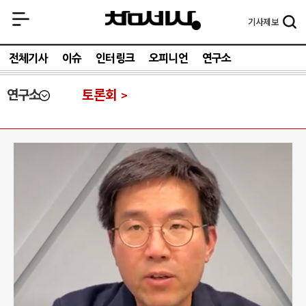
기사
제보
전체기사
이슈
인터링크
오피니언
연구소
연구소
토론회