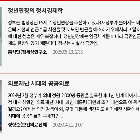
정년연장의 정치경제학
정부는 법정정년 65세로 정년연장을 추진하고 있다(새정부가 들어서도 마
은퇴 시점과 연금수급 시점을 맞춰 노인 빈곤을 해소하기 위해서라고 말하
아-우크라이나 전쟁
중동 위기
에 대한 셈법은 매우 복잡하다. 정년연장에는 임금체계뿐 아니라 국민연금
제도 결합해 있기 때문이다. 정부는 사실상 국민연...
우크라이나, 대리전의 역..
홍석만(참세상연구소
2025.05.13. 2:33
호르무즈 갈등 격화, 트럼프 정치·경제 
드론 협력 직후, 러시아..
호르무즈 해협 통행료를 철회한 트
지원 2027년까지 공..
이란, 호르무즈 해협 봉쇄 선택한 배
크, 에스토니아, 네덜란..
트럼프, 이란 압박수단 한계 직면
의료재난 시대의 공공의료
모 공습 주고받아…민간 ..
하마스, 가자 통치권 이양으로 휴전 의
2024년 2월 정부가 의대 정원 2,000명 증원을 발표힌 후 1년 넘게 이어지
정 대치 상황인 ‘의료재난' 시대. 과연 대통령 파면과 조기 대선으로 이 위
될까요? 이제는 의정 갈등이 왜, 무엇 때문에 생긴지도 희미해진 상황에서
시대에 공공의료가 구체적인 ...
정형준(보건의료단체
2025.04.11. 1:07