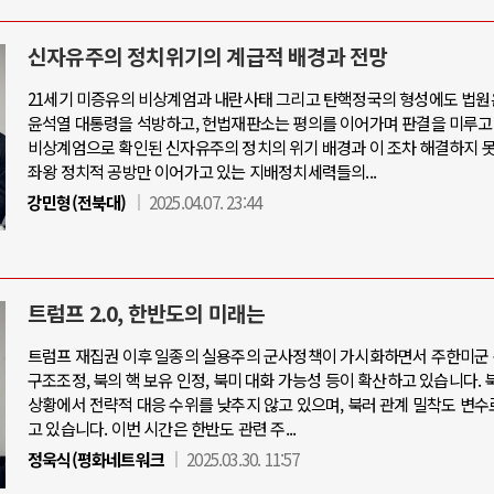
신자유주의 정치위기의 계급적 배경과 전망
21세기 미증유의 비상계엄과 내란사태 그리고 탄핵정국의 형성에도 법원
윤석열 대통령을 석방하고, 헌법재판소는 평의를 이어가며 판결을 미루고
비상계엄으로 확인된 신자유주의 정치의 위기 배경과 이 조차 해결하지 
좌왕 정치적 공방만 이어가고 있는 지배정치세력들의...
강민형(전북대)
2025.04.07. 23:44
트럼프 2.0, 한반도의 미래는
트럼프 재집권 이후 일종의 실용주의 군사정책이 가시화하면서 주한미군 
구조조정, 북의 핵 보유 인정, 북미 대화 가능성 등이 확산하고 있습니다. 
상황에서 전략적 대응 수위를 낮추지 않고 있으며, 북러 관계 밀착도 변수
고 있습니다. 이번 시간은 한반도 관련 주...
정욱식(평화네트워크
2025.03.30. 11:57