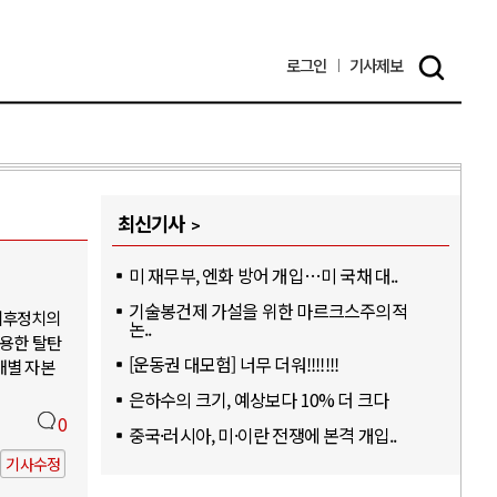
로그인
기사
제보
최신기사
미 재무부, 엔화 방어 개입…미 국채 대..
기술봉건제 가설을 위한 마르크스주의적
기후정치의
논..
활용한 탈탄
[운동권 대모험] 너무 더워!!!!!!!
개별 자본
은하수의 크기, 예상보다 10% 더 크다
0
중국·러시아, 미·이란 전쟁에 본격 개입..
기사수정