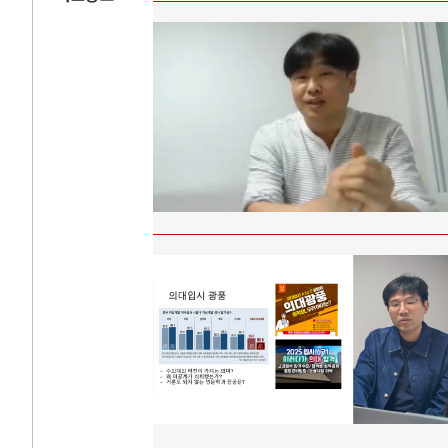
AI와 인간
러시
중국 AI, 저가 공세로 글로벌 토큰 시..
전쟁의 추상화: 
AI 국부펀드 구상 놓고 미국 진보진영 ..
EU·우크라이나 
AI 데이터센터 반대 투쟁은 새로운 글로..
나토, 우크라 군사
AI의 숨은 환경 비용: 데이터센터 확산..
우크라이나, 덴마
AI는 어떻게 미국 민주주의를 잠식하고 ..
러·우크라, 대규