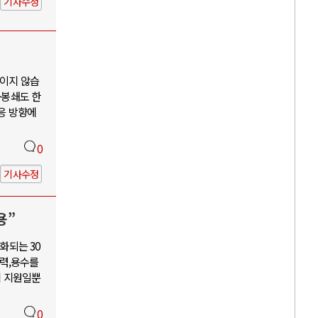
기사수정
보이지 않습
·봉쇄도 한
대응 방향에
0
기사수정
용”
화되는 30
력,용수를
혜 지원일뿐
0