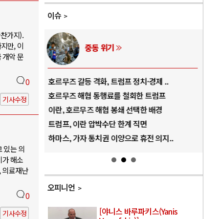
이슈
찬가지).
지만, 이
AI와 인간
 개악 문
..
중국 AI, 저가 공세로 글로벌 토큰 시..
전쟁
0
럼프
AI 국부펀드 구상 놓고 미국 진보진영 ..
EU
기사수정
경
AI 데이터센터 반대 투쟁은 새로운 글로..
나토
AI의 숨은 환경 비용: 데이터센터 확산..
우크
지..
AI는 어떻게 미국 민주주의를 잠식하고 ..
러·
고 있는 의
기가 해소
, 의료재난
오피니언
0
[야니스 바루파키스(Yanis
기사수정