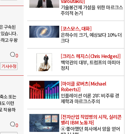
Varoufakis)]
기술봉건제 가설을 위한 마르크스
주의적 논거
은 구속된
[코스모스, 대화]
 있습니다.
은하수의 크기, 예상보다 10% 더
못하고 우왕
크다
0
[크리스 헤지스(Chris Hedges)]
백악관의 대부, 트럼프의 마피아
기사수정
정치
[마이클 로버츠(Michael
Roberts)]
인플레이션 이론 2부: 비주류 경
축소 또는
제학과 마르크스주의
북도 이런
로 작용하
[전자산업 직업병의 시작, 실리콘
밸리 IBM 노동자]
0
④ 좋아했던 회사에서 암을 얻어