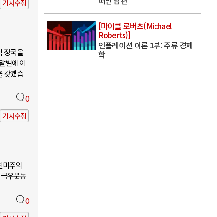
떠난 남편
기사수정
[마이클 로버츠(Michael
Roberts)]
인플레이션 이론 1부: 주류 경제
핵 정국을
학
 말벌에 이
을 갖겠습
0
기사수정
-친미주의
 극우운동
0