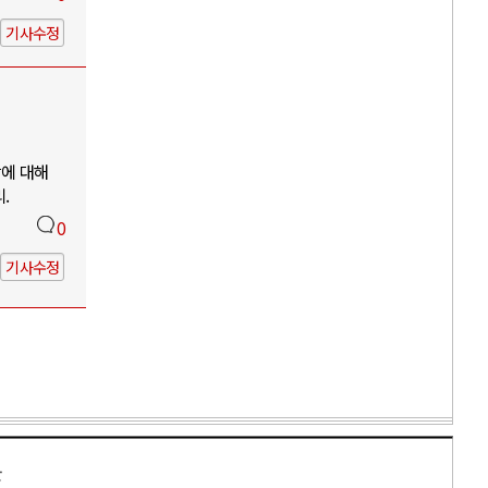
기사수정
망에 대해
.
0
기사수정
만