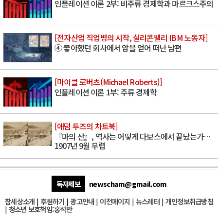
인플레이션 이론 2부: 비주류 경제학과 마르크스주의
[전자산업 직업병의 시작, 실리콘밸리 IBM 노동자]
④ 좋아했던 회사에서 암을 얻어 떠난 남편
[마이클 로버츠(Michael Roberts)]
인플레이션 이론 1부: 주류 경제학
[애덤 투즈의 차트북]
『마의 산』, 역사는 어떻게 다보스에서 끝났는가…
1907년 9월 무렵
독자제보
newscham@gmail.com
참세상소개
|
후원하기
|
광고안내
|
이전페이지
|
뉴스레터
|
개인정보취급방침
|
청소년 보호책임:홍석만