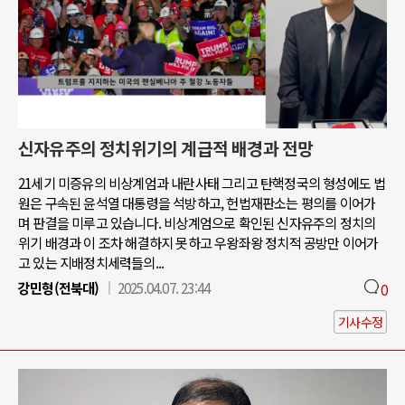
신자유주의 정치위기의 계급적 배경과 전망
21세기 미증유의 비상계엄과 내란사태 그리고 탄핵정국의 형성에도 법
원은 구속된 윤석열 대통령을 석방하고, 헌법재판소는 평의를 이어가
며 판결을 미루고 있습니다. 비상계엄으로 확인된 신자유주의 정치의
위기 배경과 이 조차 해결하지 못하고 우왕좌왕 정치적 공방만 이어가
고 있는 지배정치세력들의...
강민형(전북대)
2025.04.07. 23:44
0
기사수정