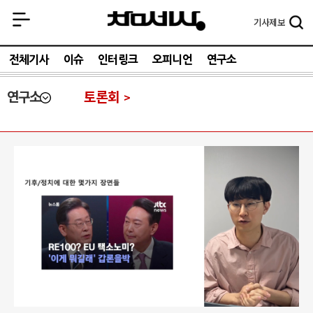
기사
제보
전체기사
이슈
인터링크
오피니언
연구소
연구소
토론회