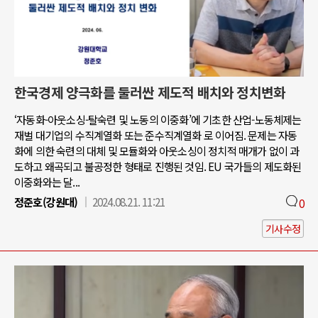
한국경제 양극화를 둘러싼 제도적 배치와 정치변화
‘자동화-아웃소싱-탈숙련 및 노동의 이중화’에 기초한 산업-노동체제는
재벌 대기업의 수직계열화 또는 준수직계열화 로 이어짐. 문제는 자동
화에 의한 숙련의 대체 및 모듈화와 아웃소싱이 정치적 매개가 없이 과
도하고 왜곡되고 불공정한 형태로 진행된 것임. EU 국가들의 제도화된
이중화와는 달...
정준호(강원대)
2024.08.21. 11:21
0
기사수정