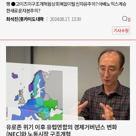
행 ●고이즈미구조개혁원상회복없이탈신자유주의? 아베노믹스계승
한새로운자본주의?
최석진(홋카이도대학
2024.06.17. 13:30
0
기사수정
유로존 위기 이후 유럽연합의 경제거버넌스 변화
(NEC)와 노동시장 구조개혁