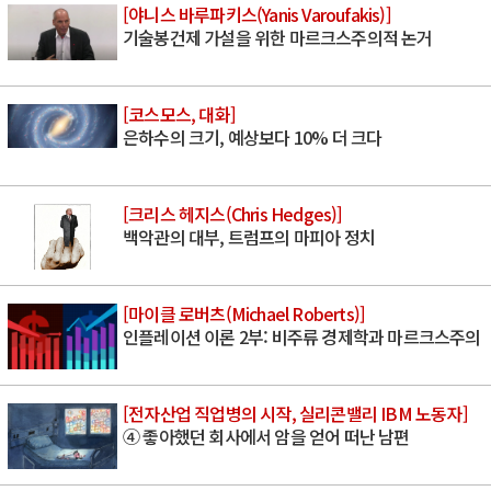
[야니스 바루파키스(Yanis Varoufakis)]
기술봉건제 가설을 위한 마르크스주의적 논거
[코스모스, 대화]
은하수의 크기, 예상보다 10% 더 크다
[크리스 헤지스(Chris Hedges)]
백악관의 대부, 트럼프의 마피아 정치
[마이클 로버츠(Michael Roberts)]
인플레이션 이론 2부: 비주류 경제학과 마르크스주의
[전자산업 직업병의 시작, 실리콘밸리 IBM 노동자]
④ 좋아했던 회사에서 암을 얻어 떠난 남편