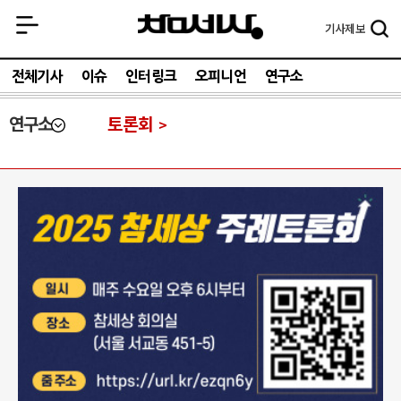
기사
제보
전체기사
이슈
인터링크
오피니언
연구소
연구소
토론회