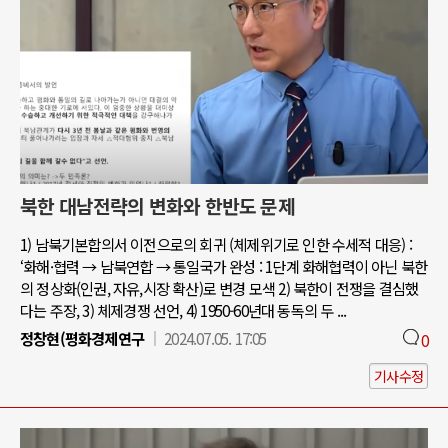
북한 대남전략의 변화와 한반도 문제
1) 남북기본합의서 이전으로의 회귀 (체제위기로 인한 수세적 대응) :
‘화해·협력 → 남북연합 → 통일국가 완성 : 1단계 화해협력이 아닌 북한
의 정상화(인권, 자유,시장 확산)로 변경 모색 2) 북한이 전쟁을 결심했
다는 주장, 3) 체제경쟁 선언, 4) 1950-60년대 동독의 두 ...
정창현(평화경제연구
2024.07.05. 17:05
0
기사수정