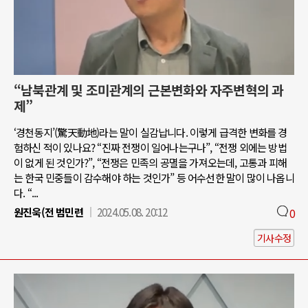
“남북관계 및 조미관계의 근본변화와 자주변혁의 과
제”
‘경천동지’(驚天動地)라는 말이 실감납니다. 이렇게 급격한 변화를 경
험하신 적이 있나요? “진짜 전쟁이 일어나는구나”, “전쟁 외에는 방법
이 없게 된 것인가?”, “전쟁은 민족의 공멸을 가져오는데, 고통과 피해
는 한국 민중들이 감수해야 하는 것인가” 등 어수선한 말이 많이 나옵니
다. “...
원진욱(전 범민련
2024.05.08. 20:12
0
기사수정