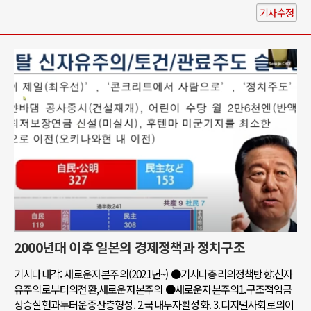
기사수정
2000년대 이후 일본의 경제정책과 정치구조
기시다내각: 새로운자본주의(2021년~) ●기시다총리의정책방향:신자
유주의로부터의전환,새로운자본주의 ●새로운자본주의1.구조적임금
상승실현과두터운중산층형성. 2.국내투자활성화. 3.디지털사회로의이