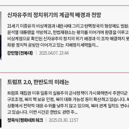
신자유주의 정치위기의 계급적 배경과 전망
21세기 미증유의 비상계엄과 내란사태 그리고 탄핵정국의 형성에도 법원
윤석열 대통령을 석방하고, 헌법재판소는 평의를 이어가며 판결을 미루고
비상계엄으로 확인된 신자유주의 정치의 위기 배경과 이 조차 해결하지 
좌왕 정치적 공방만 이어가고 있는 지배정치세력들의...
강민형(전북대)
2025.04.07. 23:44
트럼프 2.0, 한반도의 미래는
트럼프 재집권 이후 일종의 실용주의 군사정책이 가시화하면서 주한미군 
구조조정, 북의 핵 보유 인정, 북미 대화 가능성 등이 확산하고 있습니다. 
상황에서 전략적 대응 수위를 낮추지 않고 있으며, 북러 관계 밀착도 변수
고 있습니다. 이번 시간은 한반도 관련 주...
정욱식(평화네트워크
2025.03.30. 11:57