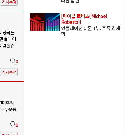
떠난 남편
기사수정
[마이클 로버츠(Michael
Roberts)]
인플레이션 이론 1부: 주류 경제
핵 정국을
학
 말벌에 이
을 갖겠습
0
기사수정
-친미주의
 극우운동
0