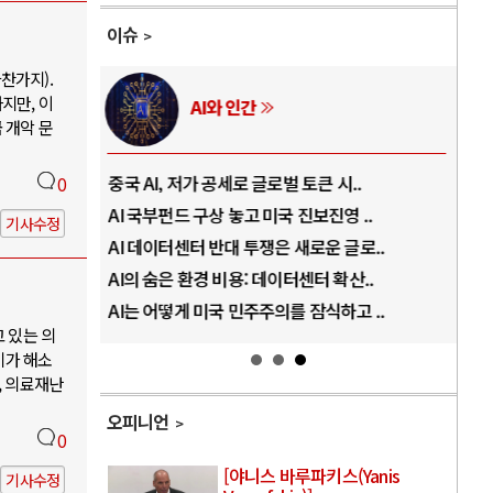
이슈
찬가지).
지만, 이
AI와 인간
 개악 문
..
중국 AI, 저가 공세로 글로벌 토큰 시..
전쟁
0
럼프
AI 국부펀드 구상 놓고 미국 진보진영 ..
EU
기사수정
경
AI 데이터센터 반대 투쟁은 새로운 글로..
나토
AI의 숨은 환경 비용: 데이터센터 확산..
우크
지..
AI는 어떻게 미국 민주주의를 잠식하고 ..
러·
고 있는 의
기가 해소
, 의료재난
오피니언
0
[야니스 바루파키스(Yanis
기사수정