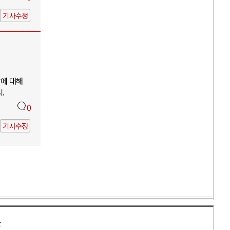
기사수정
망에 대해
.
0
기사수정
만