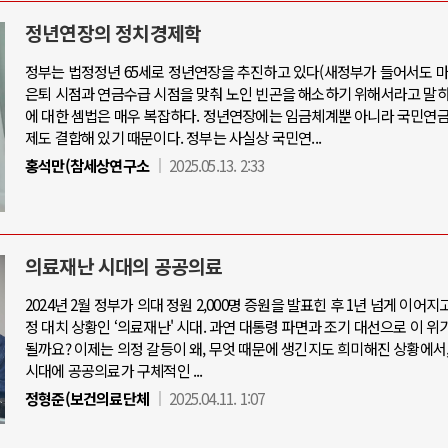
정년연장의 정치경제학
정부는 법정정년 65세로 정년연장을 추진하고 있다(새정부가 들어서도 마
은퇴 시점과 연금수급 시점을 맞춰 노인 빈곤을 해소하기 위해서라고 말하
아-우크라이나 전쟁
중동 위기
에 대한 셈법은 매우 복잡하다. 정년연장에는 임금체계뿐 아니라 국민연금
제도 결합해 있기 때문이다. 정부는 사실상 국민연...
우크라이나, 대리전의 역..
홍석만(참세상연구소
2025.05.13. 2:33
호르무즈 갈등 격화, 트럼프 정치·경제 
드론 협력 직후, 러시아..
호르무즈 해협 통행료를 철회한 트
지원 2027년까지 공..
이란, 호르무즈 해협 봉쇄 선택한 배
크, 에스토니아, 네덜란..
트럼프, 이란 압박수단 한계 직면
의료재난 시대의 공공의료
모 공습 주고받아…민간 ..
하마스, 가자 통치권 이양으로 휴전 의
2024년 2월 정부가 의대 정원 2,000명 증원을 발표힌 후 1년 넘게 이어지
정 대치 상황인 ‘의료재난' 시대. 과연 대통령 파면과 조기 대선으로 이 위
될까요? 이제는 의정 갈등이 왜, 무엇 때문에 생긴지도 희미해진 상황에서
시대에 공공의료가 구체적인 ...
정형준(보건의료단체
2025.04.11. 1:07