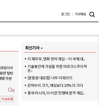
로그인
기사
제보
최신기사
미 재무부, 엔화 방어 개입…미 국채 대..
기술봉건제 가설을 위한 마르크스주의적
기후정치의
논..
활용한 탈탄
[운동권 대모험] 너무 더워!!!!!!!
개별 자본
은하수의 크기, 예상보다 10% 더 크다
0
중국·러시아, 미·이란 전쟁에 본격 개입..
기사수정