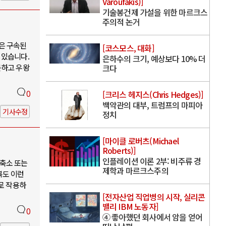
Varoufakis)]
기술봉건제 가설을 위한 마르크스
주의적 논거
은 구속된
[코스모스, 대화]
 있습니다.
은하수의 크기, 예상보다 10% 더
못하고 우왕
크다
0
[크리스 헤지스(Chris Hedges)]
백악관의 대부, 트럼프의 마피아
기사수정
정치
[마이클 로버츠(Michael
Roberts)]
인플레이션 이론 2부: 비주류 경
축소 또는
제학과 마르크스주의
북도 이런
로 작용하
[전자산업 직업병의 시작, 실리콘
밸리 IBM 노동자]
0
④ 좋아했던 회사에서 암을 얻어