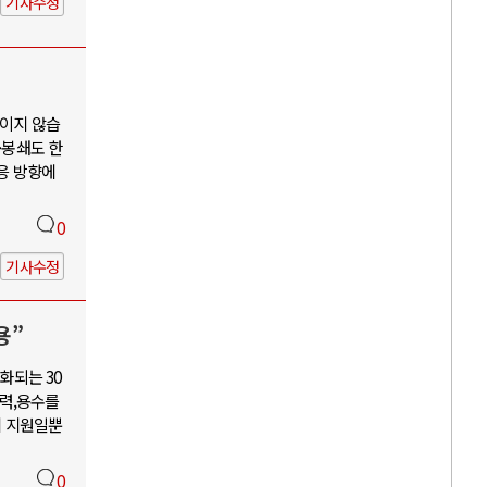
기사수정
보이지 않습
·봉쇄도 한
대응 방향에
0
기사수정
용”
화되는 30
력,용수를
혜 지원일뿐
0