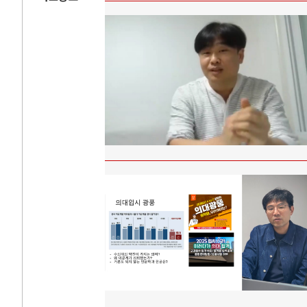
AI와 인간
러시
중국 AI, 저가 공세로 글로벌 토큰 시..
전쟁의 추상화: 
AI 국부펀드 구상 놓고 미국 진보진영 ..
EU·우크라이나 
AI 데이터센터 반대 투쟁은 새로운 글로..
나토, 우크라 군사
AI의 숨은 환경 비용: 데이터센터 확산..
우크라이나, 덴마
AI는 어떻게 미국 민주주의를 잠식하고 ..
러·우크라, 대규