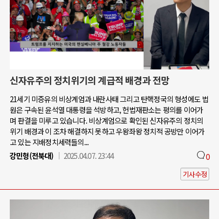
신자유주의 정치위기의 계급적 배경과 전망
21세기 미증유의 비상계엄과 내란사태 그리고 탄핵정국의 형성에도 법
원은 구속된 윤석열 대통령을 석방하고, 헌법재판소는 평의를 이어가
며 판결을 미루고 있습니다. 비상계엄으로 확인된 신자유주의 정치의
위기 배경과 이 조차 해결하지 못하고 우왕좌왕 정치적 공방만 이어가
고 있는 지배정치세력들의...
강민형(전북대)
2025.04.07. 23:44
0
기사수정