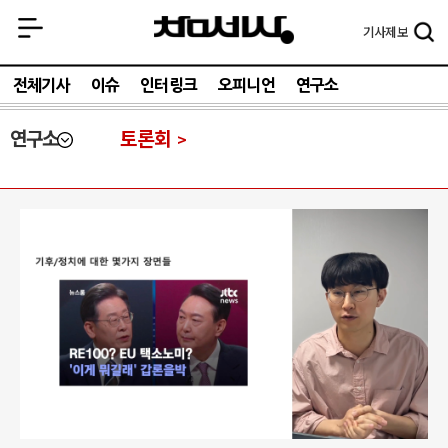
기사
제보
전체기사
이슈
인터링크
오피니언
연구소
연구소
토론회