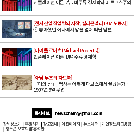
인플레이션 이론 2부: 비주류 경제학과 마르크스주의
[전자산업 직업병의 시작, 실리콘밸리 IBM 노동자]
④ 좋아했던 회사에서 암을 얻어 떠난 남편
[마이클 로버츠(Michael Roberts)]
인플레이션 이론 1부: 주류 경제학
[애덤 투즈의 차트북]
『마의 산』, 역사는 어떻게 다보스에서 끝났는가…
1907년 9월 무렵
독자제보
newscham@gmail.com
참세상소개
|
후원하기
|
광고안내
|
이전페이지
|
뉴스레터
|
개인정보취급방침
|
청소년 보호책임:홍석만