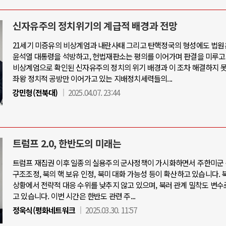
신자유주의 정치위기의 계급적 배경과 전망
21세기 미증유의 비상계엄과 내란사태 그리고 탄핵정국의 형성에도 법원
윤석열 대통령을 석방하고, 헌법재판소는 평의를 이어가며 판결을 미루고
비상계엄으로 확인된 신자유주의 정치의 위기 배경과 이 조차 해결하지 
좌왕 정치적 공방만 이어가고 있는 지배정치세력들의...
강민형(전북대)
2025.04.07. 23:44
트럼프 2.0, 한반도의 미래는
트럼프 재집권 이후 일종의 실용주의 군사정책이 가시화하면서 주한미군 
구조조정, 북의 핵 보유 인정, 북미 대화 가능성 등이 확산하고 있습니다. 
상황에서 전략적 대응 수위를 낮추지 않고 있으며, 북러 관계 밀착도 변수
고 있습니다. 이번 시간은 한반도 관련 주...
정욱식(평화네트워크
2025.03.30. 11:57