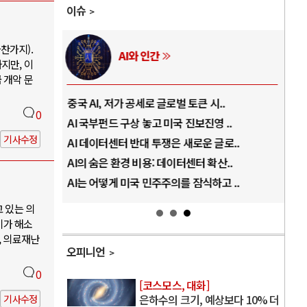
이슈
찬가지).
AI와 인간
지만, 이
 개악 문
..
중국 AI, 저가 공세로 글로벌 토큰 시..
전쟁
0
럼프
AI 국부펀드 구상 놓고 미국 진보진영 ..
EU
기사수정
경
AI 데이터센터 반대 투쟁은 새로운 글로..
나토
AI의 숨은 환경 비용: 데이터센터 확산..
우크
지..
AI는 어떻게 미국 민주주의를 잠식하고 ..
러·
고 있는 의
기가 해소
, 의료재난
오피니언
0
[코스모스, 대화]
은하수의 크기, 예상보다 10% 더
기사수정