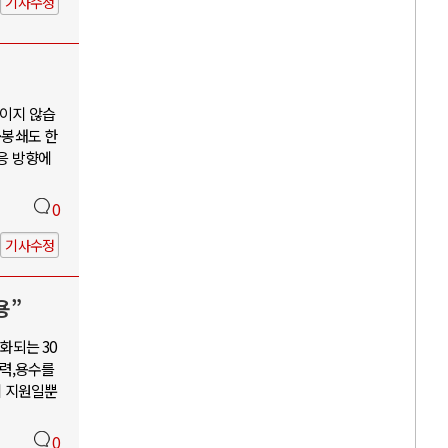
기사수정
보이지 않습
·봉쇄도 한
대응 방향에
0
기사수정
용”
화되는 30
력,용수를
혜 지원일뿐
0