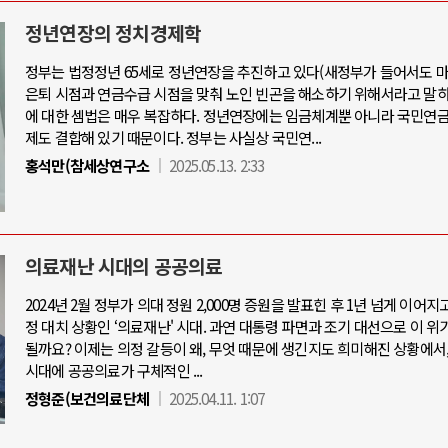
정년연장의 정치경제학
정부는 법정정년 65세로 정년연장을 추진하고 있다(새정부가 들어서도 마
아-우크라이나 전쟁
중동 위기
은퇴 시점과 연금수급 시점을 맞춰 노인 빈곤을 해소하기 위해서라고 말하
에 대한 셈법은 매우 복잡하다. 정년연장에는 임금체계뿐 아니라 국민연금
제도 결합해 있기 때문이다. 정부는 사실상 국민연...
우크라이나, 대리전의 역..
호르무즈 갈등 격화, 트럼프 정치·경제 
홍석만(참세상연구소
2025.05.13. 2:33
드론 협력 직후, 러시아..
호르무즈 해협 통행료를 철회한 트
지원 2027년까지 공..
이란, 호르무즈 해협 봉쇄 선택한 배
크, 에스토니아, 네덜란..
트럼프, 이란 압박수단 한계 직면
의료재난 시대의 공공의료
모 공습 주고받아…민간 ..
하마스, 가자 통치권 이양으로 휴전 의
2024년 2월 정부가 의대 정원 2,000명 증원을 발표힌 후 1년 넘게 이어지
정 대치 상황인 ‘의료재난' 시대. 과연 대통령 파면과 조기 대선으로 이 위
될까요? 이제는 의정 갈등이 왜, 무엇 때문에 생긴지도 희미해진 상황에서
시대에 공공의료가 구체적인 ...
정형준(보건의료단체
2025.04.11. 1:07