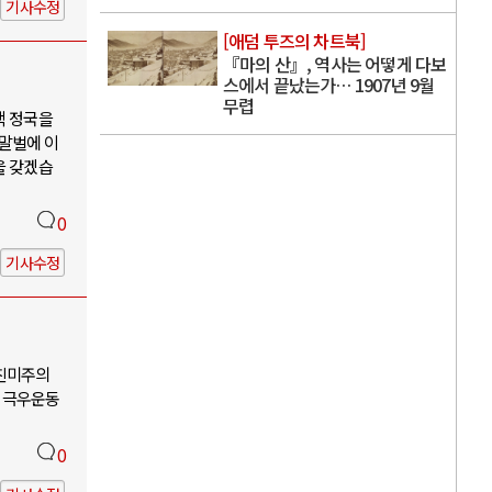
기사수정
[애덤 투즈의 차트북]
『마의 산』, 역사는 어떻게 다보
스에서 끝났는가… 1907년 9월
무렵
핵 정국을
 말벌에 이
을 갖겠습
0
기사수정
-친미주의
 극우운동
0