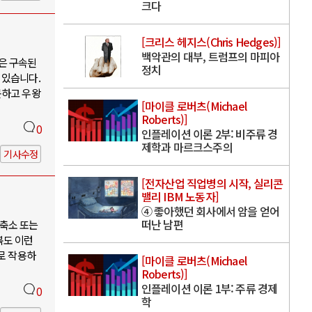
크다
[크리스 헤지스(Chris Hedges)]
백악관의 대부, 트럼프의 마피아
은 구속된
정치
 있습니다.
못하고 우왕
[마이클 로버츠(Michael
Roberts)]
0
인플레이션 이론 2부: 비주류 경
제학과 마르크스주의
기사수정
[전자산업 직업병의 시작, 실리콘
밸리 IBM 노동자]
④ 좋아했던 회사에서 암을 얻어
떠난 남편
축소 또는
북도 이런
로 작용하
[마이클 로버츠(Michael
Roberts)]
인플레이션 이론 1부: 주류 경제
0
학