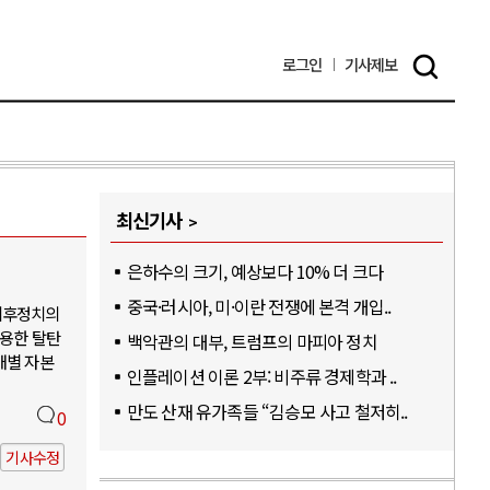
로그인
기사
제보
최신기사
은하수의 크기, 예상보다 10% 더 크다
중국·러시아, 미·이란 전쟁에 본격 개입..
기후정치의
활용한 탈탄
백악관의 대부, 트럼프의 마피아 정치
개별 자본
인플레이션 이론 2부: 비주류 경제학과 ..
만도 산재 유가족들 “김승모 사고 철저히..
0
기사수정