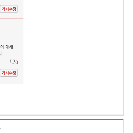
기사수정
망에 대해
.
0
기사수정
만