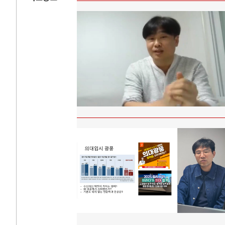
AI와 인간
러시
중국 AI, 저가 공세로 글로벌 토큰 시..
전쟁의 추상화: 
AI 국부펀드 구상 놓고 미국 진보진영 ..
EU·우크라이나 
AI 데이터센터 반대 투쟁은 새로운 글로..
나토, 우크라 군사
AI의 숨은 환경 비용: 데이터센터 확산..
우크라이나, 덴마
AI는 어떻게 미국 민주주의를 잠식하고 ..
러·우크라, 대규