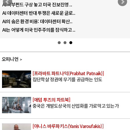
AI 국부펀드 구상 놓고 미국 진보진영 ..
AI 데이터센터 반대 투쟁은 새로운 글로..
AI의 숨은 환경 비용: 데이터센터 확산..
AI는 어떻게 미국 민주주의를 잠식하고 ..
오피니언
[프라바트 파트나익(Prabhat Patnaik)]
집단학살 정권에 무기를 공급하는 인도
[애덤 투즈의 차트북]
중국은 개발도상국의 산업화를 가로막고 있는가
[야니스 바루파키스(Yanis Varoufakis)]