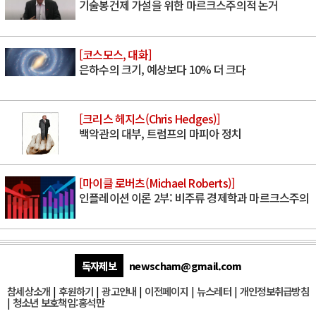
기술봉건제 가설을 위한 마르크스주의적 논거
[코스모스, 대화]
은하수의 크기, 예상보다 10% 더 크다
[크리스 헤지스(Chris Hedges)]
백악관의 대부, 트럼프의 마피아 정치
[마이클 로버츠(Michael Roberts)]
인플레이션 이론 2부: 비주류 경제학과 마르크스주의
독자제보
newscham@gmail.com
참세상소개
|
후원하기
|
광고안내
|
이전페이지
|
뉴스레터
|
개인정보취급방침
|
청소년 보호책임:홍석만