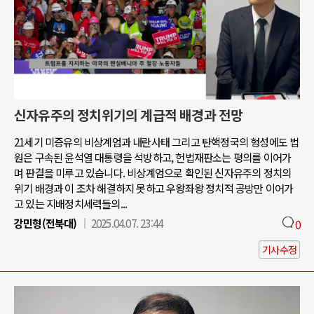
신자유주의 정치위기의 계급적 배경과 전망
21세기 미증유의 비상계엄과 내란사태 그리고 탄핵정국의 형성에도 법
원은 구속된 윤석열 대통령을 석방하고, 헌법재판소는 평의를 이어가
며 판결을 미루고 있습니다. 비상계엄으로 확인된 신자유주의 정치의
위기 배경과 이 조차 해결하지 못하고 우왕좌왕 정치적 공방만 이어가
고 있는 지배정치세력들의...
강민형(전북대)
2025.04.07. 23:44
0
기사수정