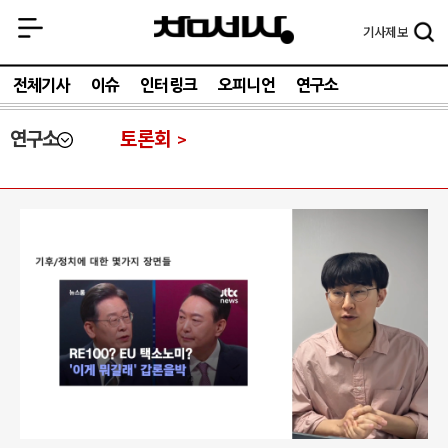
기사
제보
전체기사
이슈
인터링크
오피니언
연구소
연구소
토론회