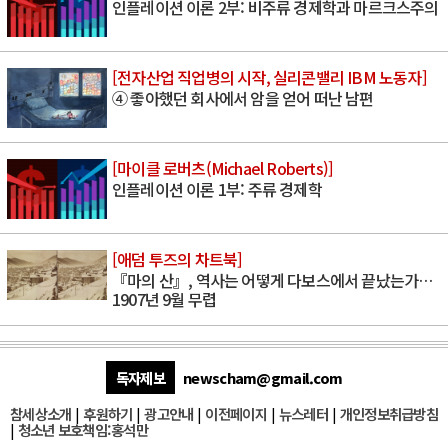
인플레이션 이론 2부: 비주류 경제학과 마르크스주의
[전자산업 직업병의 시작, 실리콘밸리 IBM 노동자]
④ 좋아했던 회사에서 암을 얻어 떠난 남편
[마이클 로버츠(Michael Roberts)]
인플레이션 이론 1부: 주류 경제학
[애덤 투즈의 차트북]
『마의 산』, 역사는 어떻게 다보스에서 끝났는가…
1907년 9월 무렵
독자제보
newscham@gmail.com
참세상소개
|
후원하기
|
광고안내
|
이전페이지
|
뉴스레터
|
개인정보취급방침
|
청소년 보호책임:홍석만