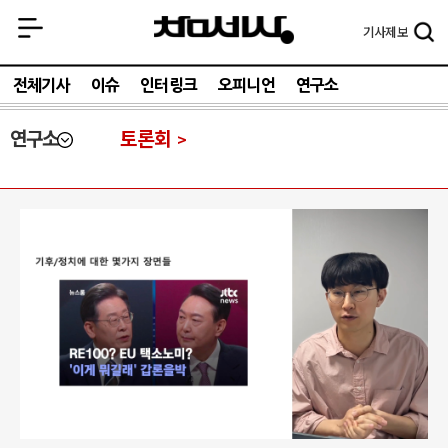
기사
제보
전체기사
이슈
인터링크
오피니언
연구소
연구소
토론회