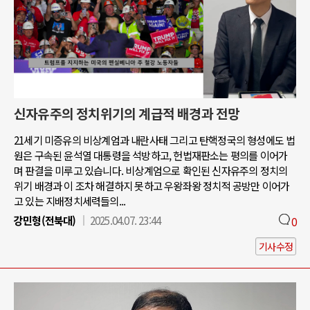
신자유주의 정치위기의 계급적 배경과 전망
21세기 미증유의 비상계엄과 내란사태 그리고 탄핵정국의 형성에도 법
원은 구속된 윤석열 대통령을 석방하고, 헌법재판소는 평의를 이어가
며 판결을 미루고 있습니다. 비상계엄으로 확인된 신자유주의 정치의
위기 배경과 이 조차 해결하지 못하고 우왕좌왕 정치적 공방만 이어가
고 있는 지배정치세력들의...
강민형(전북대)
2025.04.07. 23:44
0
기사수정