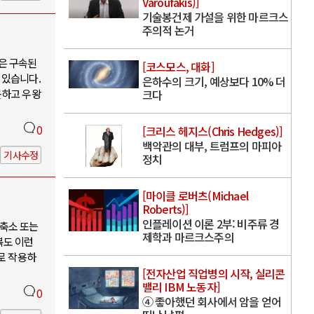
Varoufakis)]
기술봉건제 가설을 위한 마르크스
주의적 논거
은 구속된
[코스모스, 대화]
 있습니다.
은하수의 크기, 예상보다 10% 더
못하고 우왕
크다
0
[크리스 헤지스(Chris Hedges)]
백악관의 대부, 트럼프의 마피아
기사수정
정치
[마이클 로버츠(Michael
Roberts)]
인플레이션 이론 2부: 비주류 경
축소 또는
제학과 마르크스주의
북도 이런
로 작용하
[전자산업 직업병의 시작, 실리콘
밸리 IBM 노동자]
0
④ 좋아했던 회사에서 암을 얻어